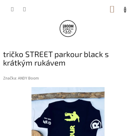
Přejít
NÁKUP
na
obsah
KOŠÍK
tričko STREET parkour black s
krátkým rukávem
Značka:
ANDY Boom