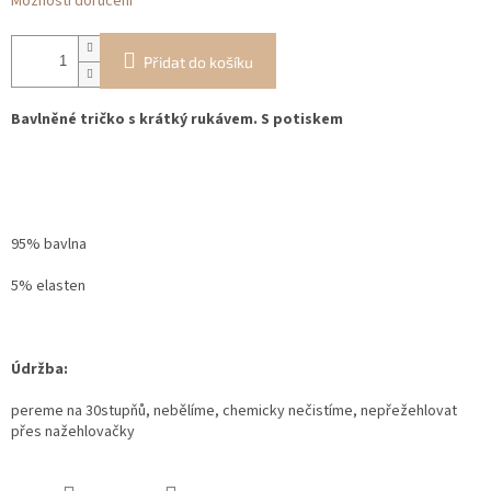
Možnosti doručení
Přidat do košíku
Bavlněné tričko s krátký rukávem.
S potiskem
95% bavlna
5% elasten
Údržba:
pereme na 30stupňů, nebělíme, chemicky nečistíme, nepřežehlovat
přes nažehlovačky