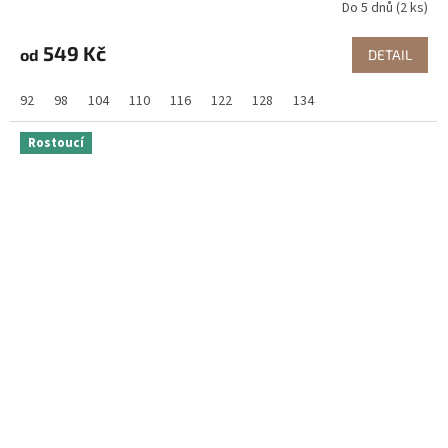
Do 5 dnů
(2 ks)
549 Kč
od
DETAIL
92
98
104
110
116
122
128
134
Rostoucí