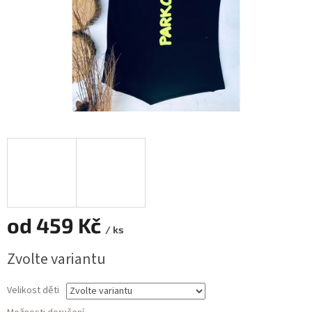
od
459 Kč
/ ks
Měrná
Zvolte variantu
cena:
Velikost děti