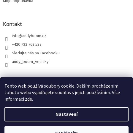
Moje objednávka
Kontakt
info
@
andyboom.cz
+420 732 768 538
Sledujte nás na Facebooku
andy_boom_vecicky
FACEBOOK
FACEBOOK - skupinka ANDY BOOM
INSTAGRAM
Tento web používá soubory cookie. Dalším procházením
tohoto webu vyjadřujete souhlas s jejich používáním. Více
informací
zde
.
Vytvořil Shoptet
Nastavení
Copyright 2026
ANDY Boom
. Všechna práva vyhrazena.
Upravit