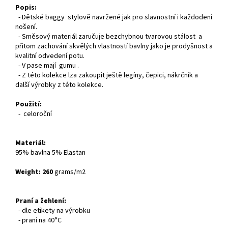
Popis:
- Dětské baggy stylově navržené jak pro slavnostní i každodení
nošení.
- Směsový materiál zaručuje bezchybnou tvarovou stálost a
přitom zachování skvělých vlastností bavlny jako je prodyšnost a
kvalitní odvedení potu.
- V pase mají gumu .
- Z této kolekce lza zakoupit ještě legíny, čepici, nákrčník a
další výrobky z této kolekce.
Použití:
- celoroční
Materiál:
95% bavlna 5% Elastan
Weight: 260
grams/m2
Praní a žehlení:
- dle etikety na výrobku
- praní na 40°C