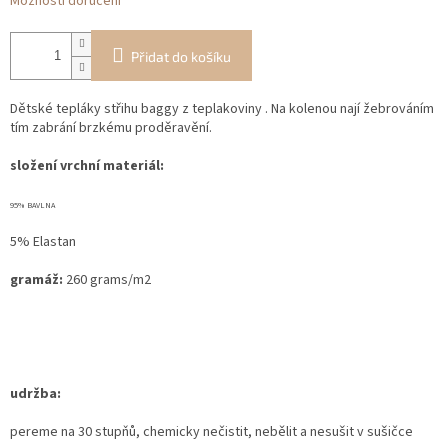
Možnosti doručení
Přidat do košíku
Dětské tepláky střihu baggy z teplakoviny . Na kolenou nají žebrováním
tím zabrání brzkému proděravění.
složení vrchní materiál:
95% BAVLNA
5% Elastan
gramáž:
260 grams/m2
udržba:
pereme na 30 stupňů, chemicky nečistit, nebělit a nesušit v sušičce