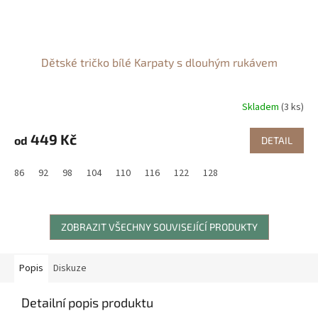
Dětské tričko bílé Karpaty s dlouhým rukávem
Skladem
(3 ks)
449 Kč
od
DETAIL
86
92
98
104
110
116
122
128
ZOBRAZIT VŠECHNY SOUVISEJÍCÍ PRODUKTY
Popis
Diskuze
Detailní popis produktu