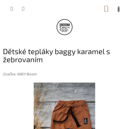
Přejít
NÁKUP
na
obsah
KOŠÍK
Dětské tepláky baggy karamel s
žebrovaním
Značka:
ANDY Boom