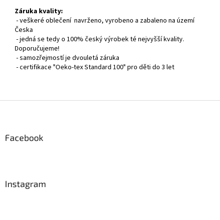
Záruka kvality:
- veškeré oblečení navrženo, vyrobeno a zabaleno na území
Česka
- jedná se tedy o 100% český výrobek té nejvyšší kvality.
Doporučujeme!
- samozřejmostí je dvouletá záruka
- certifikace "Oeko-tex Standard 100" pro děti do 3 let
Z
á
p
a
Facebook
t
í
Instagram