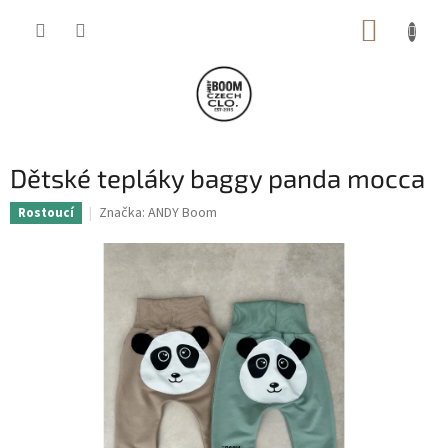
Přejít
NÁKUP
na
obsah
KOŠÍK
Dětské tepláky baggy panda mocca
Značka:
ANDY Boom
Rostoucí