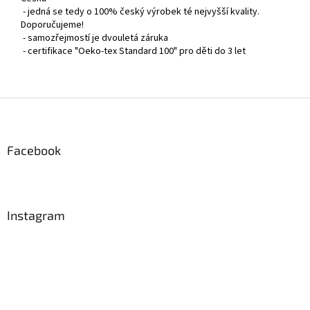
- jedná se tedy o 100% český výrobek té nejvyšší kvality.
Doporučujeme!
- samozřejmostí je dvouletá záruka
- certifikace "Oeko-tex Standard 100" pro děti do 3 let
Z
á
p
a
Facebook
t
í
Instagram