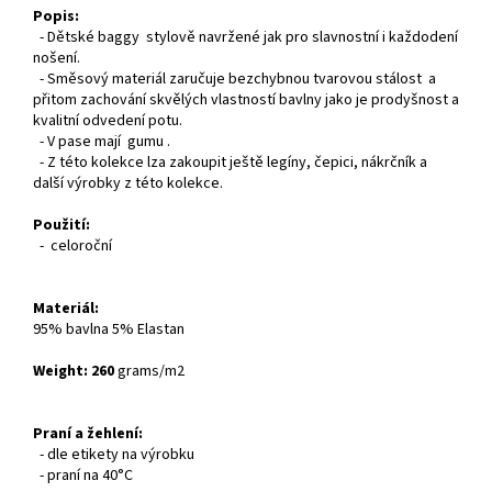
Popis:
- Dětské baggy stylově navržené jak pro slavnostní i každodení
nošení.
- Směsový materiál zaručuje bezchybnou tvarovou stálost a
přitom zachování skvělých vlastností bavlny jako je prodyšnost a
kvalitní odvedení potu.
- V pase mají gumu .
- Z této kolekce lza zakoupit ještě legíny, čepici, nákrčník a
další výrobky z této kolekce.
Použití:
- celoroční
Materiál:
95% bavlna 5% Elastan
Weight: 260
grams/m2
Praní a žehlení:
- dle etikety na výrobku
- praní na 40°C