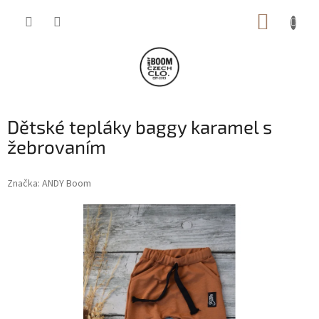
Přejít
NÁKUP
na
obsah
KOŠÍK
Dětské tepláky baggy karamel s
žebrovaním
Značka:
ANDY Boom