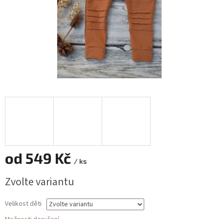
od
549 Kč
/ ks
Měrná
Zvolte variantu
cena:
Velikost děti