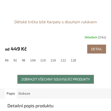
Dětské tričko bílé Karpaty s dlouhým rukávem
Skladem
(3 ks)
449 Kč
od
DETAIL
86
92
98
104
110
116
122
128
ZOBRAZIT VŠECHNY SOUVISEJÍCÍ PRODUKTY
Popis
Diskuze
Detailní popis produktu