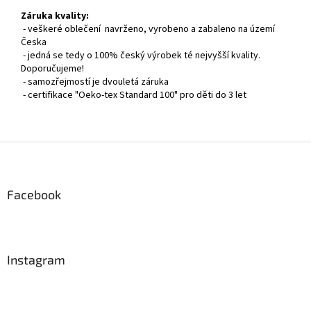
Záruka kvality:
- veškeré oblečení navrženo, vyrobeno a zabaleno na území
Česka
- jedná se tedy o 100% český výrobek té nejvyšší kvality.
Doporučujeme!
- samozřejmostí je dvouletá záruka
- certifikace "Oeko-tex Standard 100" pro děti do 3 let
Z
á
p
a
Facebook
t
í
Instagram