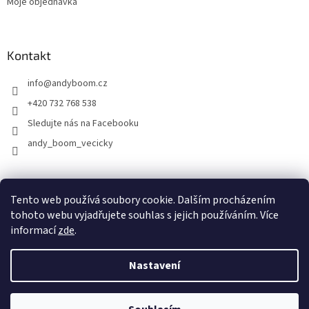
Moje objednávka
Kontakt
info
@
andyboom.cz
+420 732 768 538
Sledujte nás na Facebooku
andy_boom_vecicky
FACEBOOK
FACEBOOK - skupinka ANDY BOOM
INSTAGRAM
Tento web používá soubory cookie. Dalším procházením
tohoto webu vyjadřujete souhlas s jejich používáním. Více
informací
zde
.
Vytvořil Shoptet
Nastavení
Copyright 2026
ANDY Boom
. Všechna práva vyhrazena.
Upravit