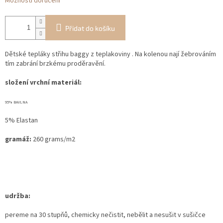
Možnosti doručení
Přidat do košíku
Dětské tepláky střihu baggy z teplakoviny . Na kolenou nají žebrováním
tím zabrání brzkému proděravění.
složení vrchní materiál:
95% BAVLNA
5% Elastan
gramáž:
260 grams/m2
udržba:
pereme na 30 stupňů, chemicky nečistit, nebělit a nesušit v sušičce