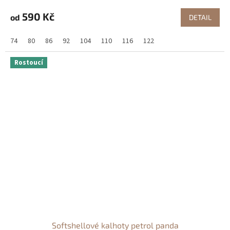
590 Kč
od
DETAIL
74
80
86
92
104
110
116
122
Rostoucí
Softshellové kalhoty petrol panda