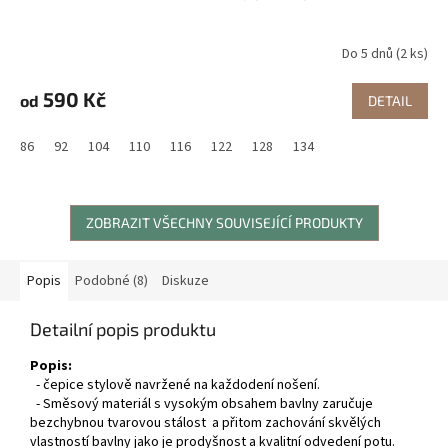
Do 5 dnů
(2 ks)
590 Kč
od
DETAIL
86
92
104
110
116
122
128
134
ZOBRAZIT VŠECHNY SOUVISEJÍCÍ PRODUKTY
Popis
Podobné (8)
Diskuze
Detailní popis produktu
Popis:
- čepice stylově navržené na každodení nošení.
- Směsový materiál s vysokým obsahem bavlny zaručuje
bezchybnou tvarovou stálost a přitom zachování skvělých
vlastností bavlny jako je prodyšnost a kvalitní odvedení potu.