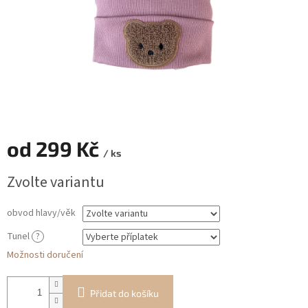
od
299 Kč
/ ks
Měrná
Zvolte variantu
cena:
obvod hlavy/věk
Tunel
?
Možnosti doručení
Přidat do košíku