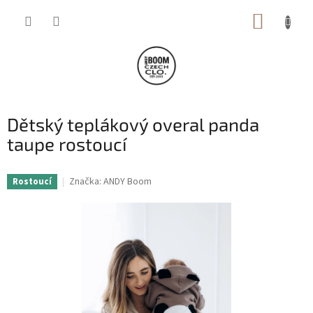
Přejít
NÁKUP
na
obsah
KOŠÍK
Dětský teplákový overal panda
taupe rostoucí
Značka:
ANDY Boom
Rostoucí