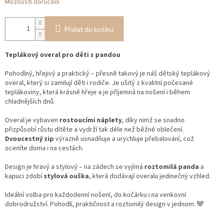
Možnosti doručení
Přidat do košíku
Teplákový overal pro děti s pandou
Pohodlný, hřejivý a praktický – přesně takový je náš dětský teplákový
overal, který si zamilují děti i rodiče. Je ušitý z kvalitní počesané
teplákoviny, která krásně hřeje a je příjemná na nošení i během
chladnějších dnů.
Overal je vybaven
rostoucími náplety
, díky nimž se snadno
přizpůsobí růstu dítěte a vydrží tak déle než běžné oblečení.
Dvoucestný zip
výrazně usnadňuje a urychluje přebalování, což
oceníte doma i na cestách.
Design je hravý a stylový – na zádech se vyjímá
roztomilá panda
a
kapuci zdobí
stylová ouška
, která dodávají overalu jedinečný vzhled.
Ideální volba pro každodenní nošení, do kočárku i na venkovní
dobrodružství. Pohodlí, praktičnost a roztomilý design v jednom. 🐼