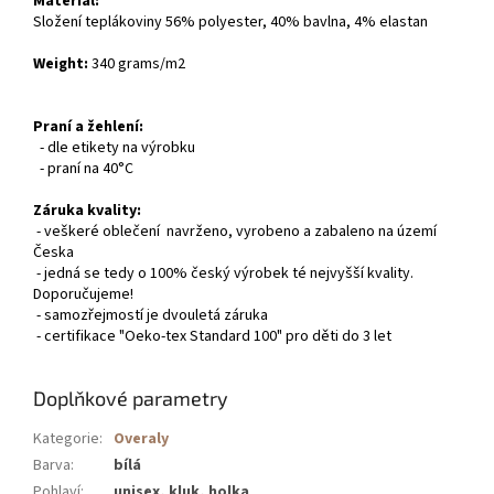
Materiál:
Složení teplákoviny 56% polyester, 40% bavlna, 4% elastan
Weight:
340 grams/m2
Praní a žehlení:
- dle etikety na výrobku
- praní na 40°C
Záruka kvality:
- veškeré oblečení navrženo, vyrobeno a zabaleno na území
Česka
- jedná se tedy o 100% český výrobek té nejvyšší kvality.
Doporučujeme!
- samozřejmostí je dvouletá záruka
- certifikace "Oeko-tex Standard 100" pro děti do 3 let
Doplňkové parametry
Kategorie
:
Overaly
Barva
:
bílá
Pohlaví
:
unisex, kluk, holka