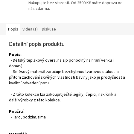
Nakupujte bez starostí. Od 2500 Kč máte dopravu od
nás zdarma.
Popis
Videa (1)
Diskuze
Detailní popis produktu
Popis:
- Dětský teplákový overal na zip pohodlný na hraní venku i
doma:-)
- Směsový materiál zaručuje bezchybnou tvarovou stálost a
přitom zachování skvělých vlastností bavlny jako je prodyšnost a
kvalitní odvedení potu.
- Z této kolekce lza zakoupit ještě legíny, čepici, nákrčník a
další výrobky z této kolekce.
Použití:
- jaro, podzim,zima