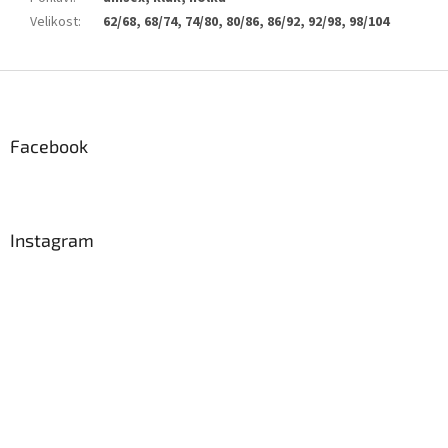
Velikost
:
62/68, 68/74, 74/80, 80/86, 86/92, 92/98, 98/104
Z
á
p
a
Facebook
t
í
Instagram