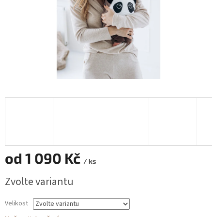
od
1 090 Kč
/ ks
Měrná
Zvolte variantu
cena:
Velikost