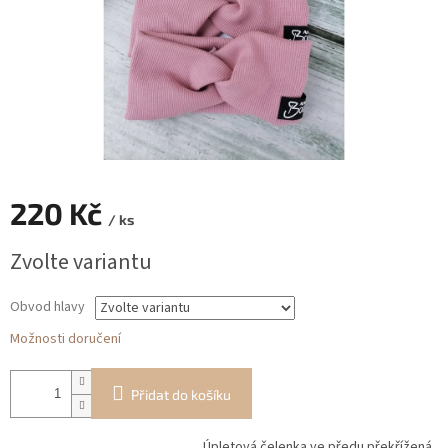
220 Kč
/ ks
Měrná
Zvolte variantu
cena:
Obvod hlavy
Možnosti doručení
Přidat do košíku
Úpletová čelenka ve předu překřížená .