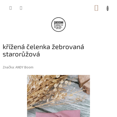
Přejít
NÁKUP
na
obsah
KOŠÍK
křížená čelenka žebrovaná
starorůžová
Značka:
ANDY Boom