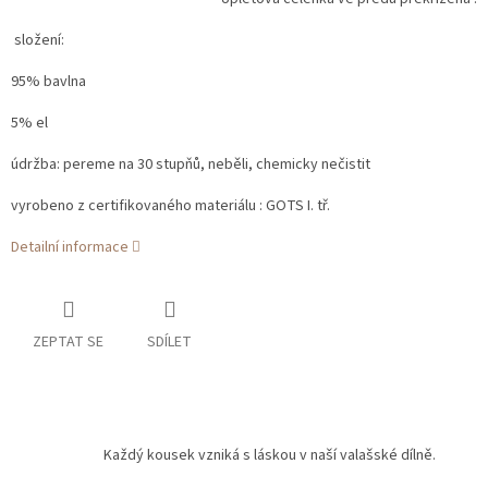
složení:
95% bavlna
5% el
údržba: pereme na 30 stupňů, neběli, chemicky nečistit
vyrobeno z certifikovaného materiálu : GOTS I. tř.
Detailní informace
ZEPTAT SE
SDÍLET
Každý kousek vzniká s láskou v naší valašské dílně.