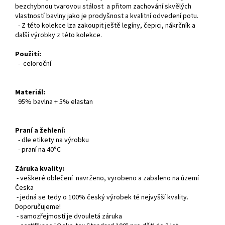
bezchybnou tvarovou stálost a přitom zachování skvělých
vlastností bavlny jako je prodyšnost a kvalitní odvedení potu.
- Z této kolekce lza zakoupit ještě legíny, čepici, nákrčník a
další výrobky z této kolekce.
Použití:
- celoroční
Materiál:
95% bavlna + 5% elastan
Praní a žehlení:
- dle etikety na výrobku
- praní na 40°C
Záruka kvality:
- veškeré oblečení navrženo, vyrobeno a zabaleno na území
Česka
- jedná se tedy o 100% český výrobek té nejvyšší kvality.
Doporučujeme!
- samozřejmostí je dvouletá záruka