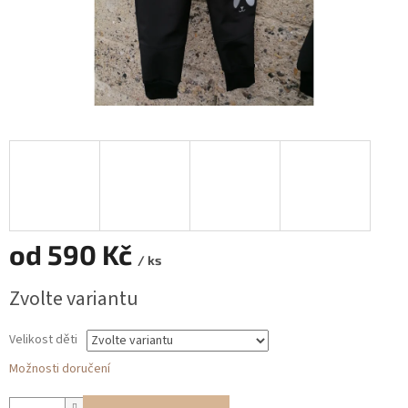
od
590 Kč
/ ks
Měrná
Zvolte variantu
cena:
Velikost děti
Možnosti doručení