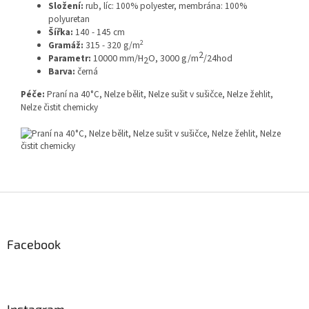
Složení:
rub, líc: 100% polyester, membrána: 100%
polyuretan
Šířka:
140 - 145 cm
2
Gramáž:
315 - 320 g/m
2
Parametr:
10000 mm/H
O
,
3000 g/m
/24hod
2
Barva:
černá
Péče:
Praní na 40°C, Nelze bělit, Nelze sušit v sušičce, Nelze žehlit,
Nelze čistit chemicky
Z
á
p
a
Facebook
t
í