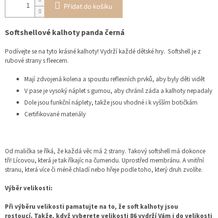
Přidat do košíku
Softshellové kalhoty panda černá
Podívejte se na tyto krásné kalhoty! Vydrží každé dětské hry. Softshell je z
rubové strany s fleecem.
Mají zdvojená kolena a spoustu reflexních prvků, aby byly děti vidět
V pase je vysoký náplet s gumou, aby chránil záda a kalhoty nepadaly
Dole jsou funkční náplety, takže jsou vhodné i k vyšším botičkám
Certifikované materiály
Od malička se říká, že každá věc má 2 strany. Takový softshell má dokonce
tři! Lícovou, která je tak říkajíc na čumendu. Uprostřed membránu. A vnitřní
stranu, která více či méně chladí nebo hřeje podle toho, který druh zvolíte.
Výběr velikosti:
Při výběru velikosti pamatujte na to, že soft kalhoty jsou
rostoucí.
Takže, když vyberete velikosti 86 vydrží Vám i do velikosti