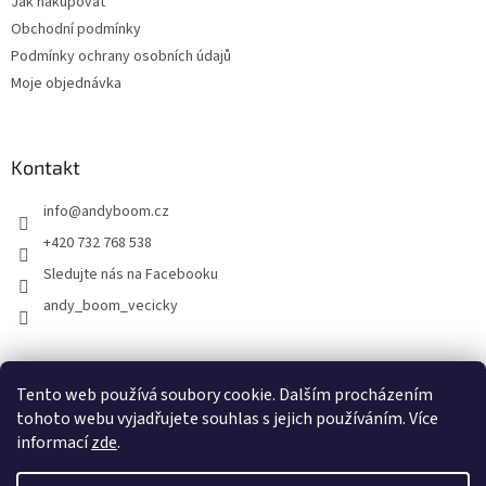
Jak nakupovat
Obchodní podmínky
Podmínky ochrany osobních údajů
Moje objednávka
Kontakt
info
@
andyboom.cz
+420 732 768 538
Sledujte nás na Facebooku
andy_boom_vecicky
FACEBOOK
FACEBOOK - skupinka ANDY BOOM
INSTAGRAM
Tento web používá soubory cookie. Dalším procházením
tohoto webu vyjadřujete souhlas s jejich používáním. Více
informací
zde
.
Vytvořil Shoptet