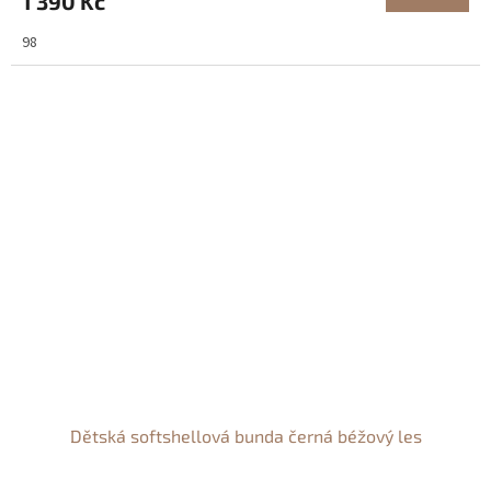
1 390 Kč
98
Dětská softshellová bunda černá béžový les