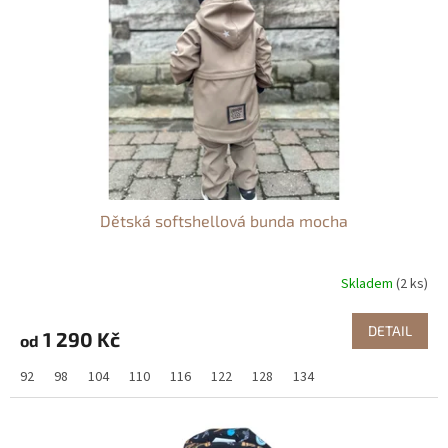
p
r
o
d
u
k
t
ů
Dětská softshellová bunda mocha
Skladem
(2 ks)
DETAIL
1 290 Kč
od
92
98
104
110
116
122
128
134