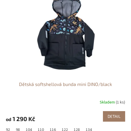
Dětská softshellová bunda mini DINO/black
Skladem
(1 ks)
DETAIL
1 290 Kč
od
92
98
104
110
116
122
128
134