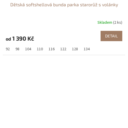
Dětská softshellová bunda parka starorůž s volánky
Skladem
(2 ks)
DETAIL
1 390 Kč
od
92
98
104
110
116
122
128
134