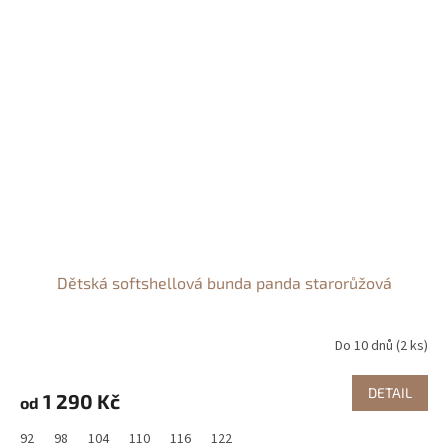
Dětská softshellová bunda panda starorůžová
Do 10 dnů
(2 ks)
DETAIL
1 290 Kč
od
92
98
104
110
116
122