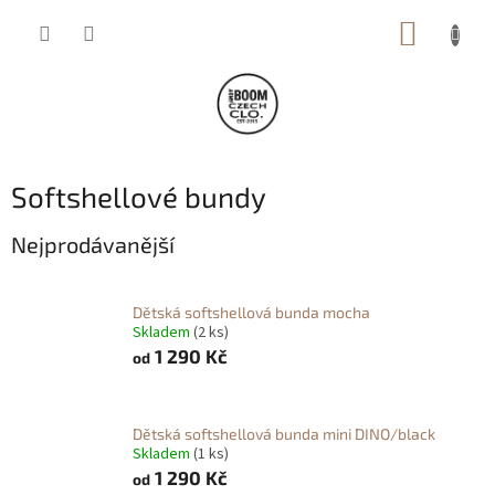
Přejít
NÁKUP
na
obsah
KOŠÍK
Softshellové bundy
Nejprodávanější
Dětská softshellová bunda mocha
Skladem
(2 ks)
1 290 Kč
od
Dětská softshellová bunda mini DINO/black
Skladem
(1 ks)
1 290 Kč
od