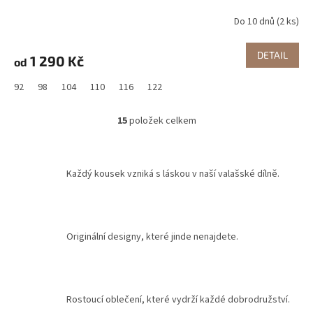
Do 10 dnů
(2 ks)
DETAIL
1 290 Kč
od
92
98
104
110
116
122
15
položek celkem
O
v
l
á
Každý kousek vzniká s láskou v naší valašské dílně.
d
a
c
í
p
Originální designy, které jinde nenajdete.
r
v
k
y
v
Rostoucí oblečení, které vydrží každé dobrodružství.
ý