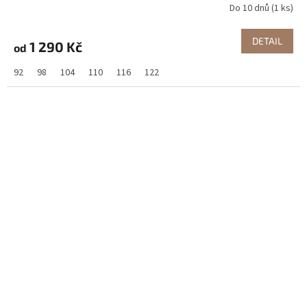
Do 10 dnů
(1 ks)
DETAIL
1 290 Kč
od
92
98
104
110
116
122