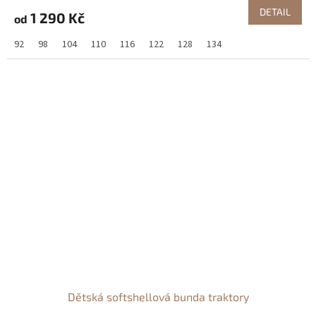
DETAIL
1 290 Kč
od
92
98
104
110
116
122
128
134
Dětská softshellová bunda traktory