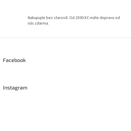
p
i
s
Nakupujte bez starostí. Od 2500 Kč máte dopravu od
u
nás zdarma.
Z
á
p
a
Facebook
t
í
Instagram