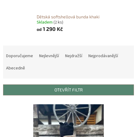
Dětská softshellová bunda khaki
Skladem
(2 ks)
1 290 Kč
od
Ř
a
Doporučujeme
Nejlevnější
Nejdražší
Nejprodávanější
z
e
Abecedně
n
í
p
OTEVŘÍT FILTR
r
o
V
d
ý
u
p
k
i
t
s
ů