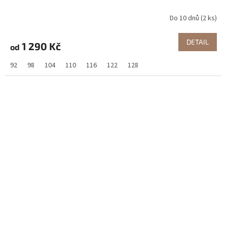
Do 10 dnů
(2 ks)
DETAIL
1 290 Kč
od
92
98
104
110
116
122
128