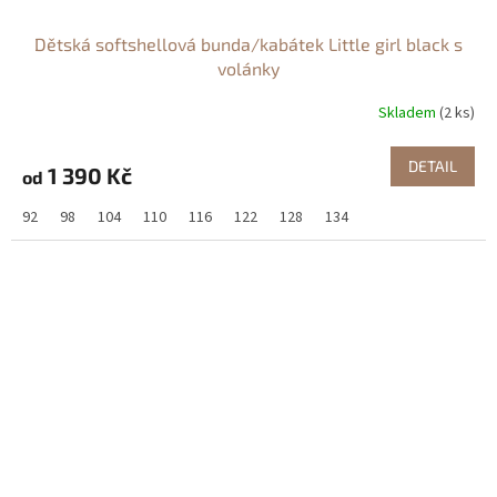
Dětská softshellová bunda/kabátek Little girl black s
volánky
Skladem
(2 ks)
DETAIL
1 390 Kč
od
92
98
104
110
116
122
128
134