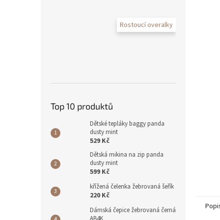
Rostoucí overalky
Top 10 produktů
Dětské tepláky baggy panda
dusty mint
529 Kč
Dětská mikina na zip panda
dusty mint
599 Kč
křížená čelenka žebrovaná šeřík
220 Kč
Popi
Dámská čepice žebrovaná černá
AB4K