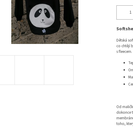
Softshe
Dětská so
co chtějí 
s fleecem.
Te
Om
Mat
Cer
Od malička
dokonce tř
membránu. 
toho, kter