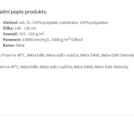
ailní popis produktu
Složení:
rub, líc: 100% polyester, membrána: 100% polyuretan
Šířka:
140 - 145 cm
2
Gramáž:
315 - 320 g/m
2
Parametr:
10000 mm/H
O
,
3000 g/m
/24hod
2
Barva:
černá
:
Praní na 40°C, Nelze bělit, Nelze sušit v sušičce, Nelze žehlit, Nelze čistit chemick