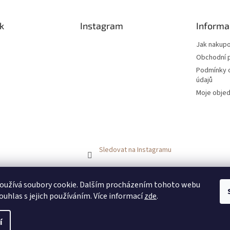
k
Instagram
Informa
Jak nakup
Obchodní 
Podmínky 
údajů
Moje obje
Sledovat na Instagramu
FACEBOOK
FACEBOOK - skupinka ANDY BOOM
INSTAGRAM
oužívá soubory cookie. Dalším procházením tohoto webu
ouhlas s jejich používáním. Více informací
zde
.
í
pravit nastavení cookies