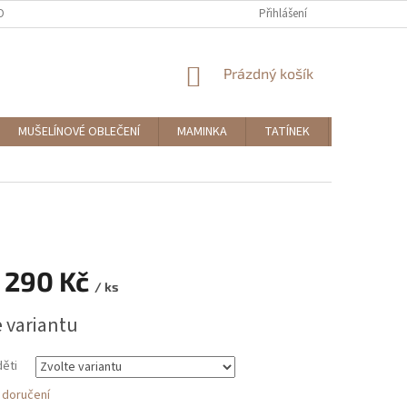
OBNÍCH ÚDAJŮ
MOJE OBJEDNÁVKA
Přihlášení
NÁKUPNÍ
Prázdný košík
KOŠÍK
MUŠELÍNOVÉ OBLEČENÍ
MAMINKA
TATÍNEK
DOPLŇKY
 290 Kč
/ ks
e variantu
děti
 doručení