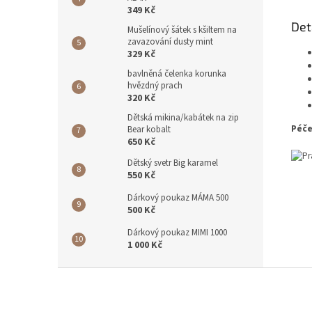
349 Kč
Det
Mušelínový šátek s kšiltem na
zavazování dusty mint
329 Kč
bavlněná čelenka korunka
hvězdný prach
320 Kč
Dětská mikina/kabátek na zip
Péče
Bear kobalt
650 Kč
Dětský svetr Big karamel
550 Kč
Dárkový poukaz MÁMA 500
500 Kč
Dárkový poukaz MIMI 1000
1 000 Kč
Z
á
p