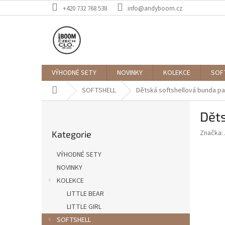
Přejít
+420 732 768 538
info@andyboom.cz
na
obsah
VÝHODNÉ SETY
NOVINKY
KOLEKCE
SOF
Domů
SOFTSHELL
Dětská softshellová bunda p
P
Dět
o
Přeskočit
s
Značka:
Kategorie
kategorie
t
r
VÝHODNÉ SETY
a
NOVINKY
n
KOLEKCE
n
í
LITTLE BEAR
p
LITTLE GIRL
a
SOFTSHELL