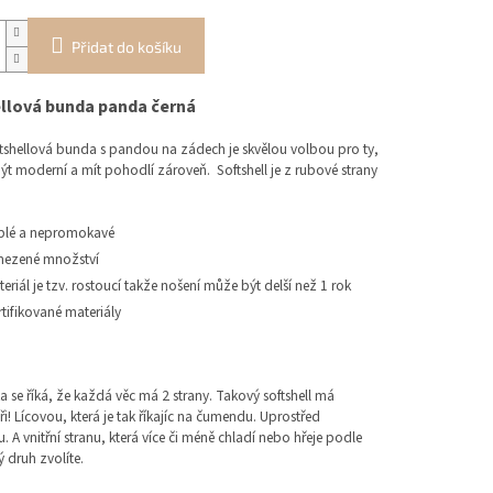
Přidat do košíku
llová bunda panda černá
ftshellová bunda s pandou na zádech je skvělou volbou pro ty,
být moderní a mít pohodlí zároveň. Softshell je z rubové strany
plé a nepromokavé
ezené množství
eriál je tzv. rostoucí takže nošení může být delší než 1 rok
tifikované materiály
 se říká, že každá věc má 2 strany. Takový softshell má
i! Lícovou, která je tak říkajíc na čumendu. Uprostřed
A vnitřní stranu, která více či méně chladí nebo hřeje podle
ý druh zvolíte.