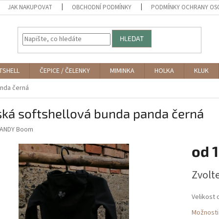
JAK NAKUPOVAT
OBCHODNÍ PODMÍNKY
PODMÍNKY OCHRANY OS
HLEDAT
TSHELL
ČEPICE / ČELENKY
MIMINKA
HOLKA
KLUK
anda černá
ská softshellová bunda panda černá
ANDY Boom
od
1
Měrná
Zvolt
cena:
Velikost 
Možnosti