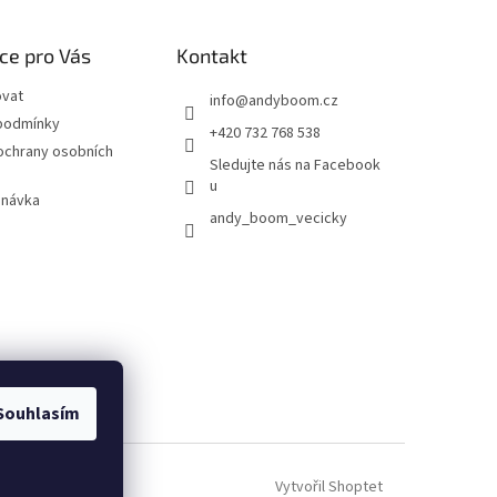
ce pro Vás
Kontakt
ovat
info
@
andyboom.cz
podmínky
+420 732 768 538
ochrany osobních
Sledujte nás na Facebook
u
dnávka
andy_boom_vecicky
Souhlasím
Vytvořil Shoptet