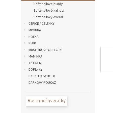
n
Softshellové bundy
e
Softshellové kalhoty
l
Softshellový overal
ČEPICE / ČELENKY
MIMINKA
HOLKA
KLUK
MUŠELÍNOVÉ OBLEČENÍ
MAMINKA
TATÍNEK
DOPLŇKY
BACK TO SCHOOL
DÁRKOVÝ POUKAZ
Rostoucí overalky