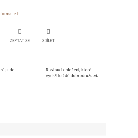
informace
ZEPTAT SE
SDÍLET
eré jinde
Rostoucí oblečení, které
vydrží každé dobrodružství.