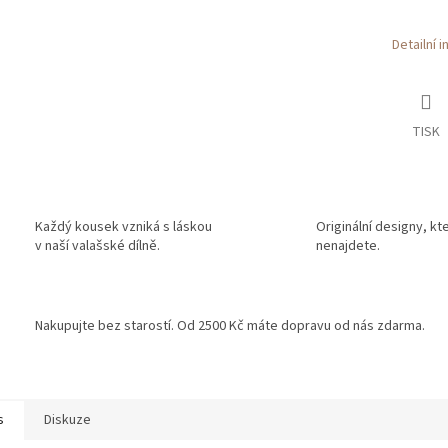
Detailní 
TISK
Každý kousek vzniká s láskou
Originální designy, kt
v naší valašské dílně.
nenajdete.
Nakupujte bez starostí. Od 2500 Kč máte dopravu od nás zdarma.
s
Diskuze