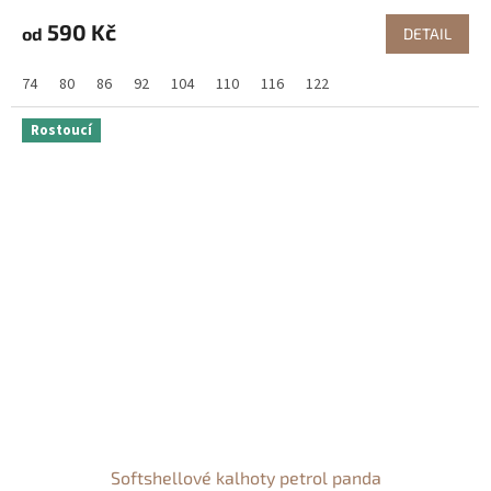
590 Kč
od
DETAIL
74
80
86
92
104
110
116
122
Rostoucí
Softshellové kalhoty petrol panda