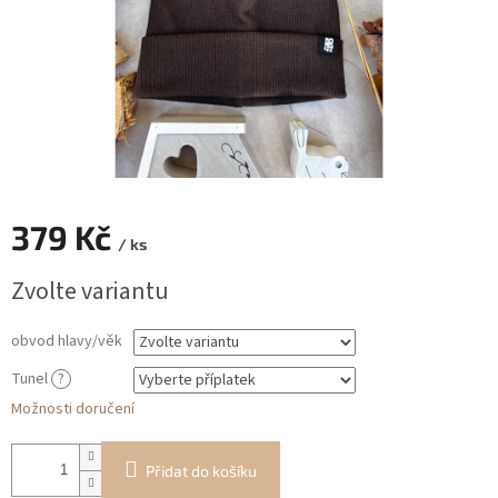
379 Kč
/ ks
Měrná
Zvolte variantu
cena:
obvod hlavy/věk
Tunel
?
Možnosti doručení
Přidat do košíku