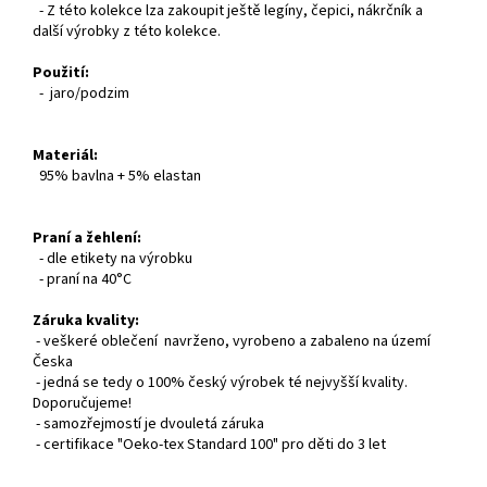
- Z této kolekce lza zakoupit ještě legíny, čepici, nákrčník a
další výrobky z této kolekce.
Použití:
- jaro/podzim
Materiál:
95% bavlna + 5% elastan
Praní a žehlení:
- dle etikety na výrobku
- praní na 40°C
Záruka kvality:
- veškeré oblečení navrženo, vyrobeno a zabaleno na území
Česka
- jedná se tedy o 100% český výrobek té nejvyšší kvality.
Doporučujeme!
- samozřejmostí je dvouletá záruka
- certifikace "Oeko-tex Standard 100" pro děti do 3 let