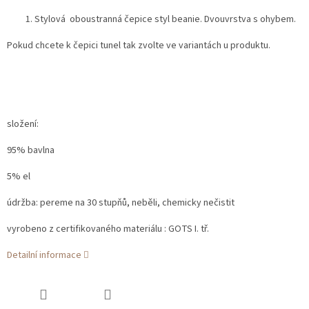
Stylová oboustranná čepice styl beanie. Dvouvrstva s ohybem.
Pokud chcete k čepici tunel tak zvolte ve variantách u produktu.
složení:
95% bavlna
5% el
údržba: pereme na 30 stupňů, neběli, chemicky nečistit
vyrobeno z certifikovaného materiálu : GOTS I. tř.
Detailní informace