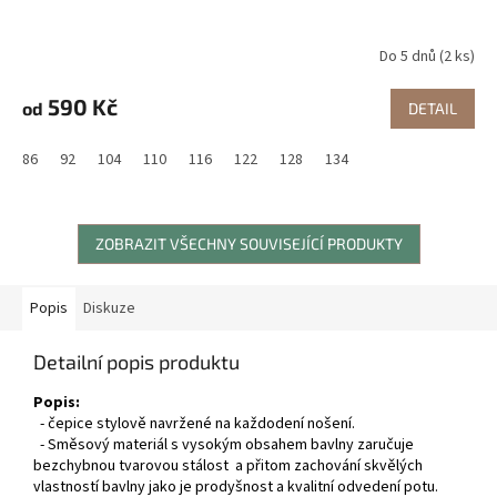
Do 5 dnů
(2 ks)
590 Kč
od
DETAIL
86
92
104
110
116
122
128
134
ZOBRAZIT VŠECHNY SOUVISEJÍCÍ PRODUKTY
Popis
Diskuze
Detailní popis produktu
Popis:
- čepice stylově navržené na každodení nošení.
- Směsový materiál s vysokým obsahem bavlny zaručuje
bezchybnou tvarovou stálost a přitom zachování skvělých
vlastností bavlny jako je prodyšnost a kvalitní odvedení potu.