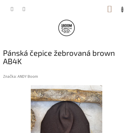
Přejít
NÁKUP
na
obsah
KOŠÍK
Pánská čepice žebrovaná brown
AB4K
Značka:
ANDY Boom