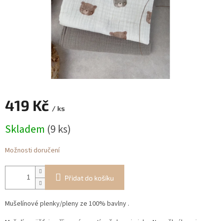
419 Kč
/ ks
Měrná
Skladem
(9 ks)
cena:
Možnosti doručení
Přidat do košíku
Mušelínové plenky/pleny ze 100% bavlny .