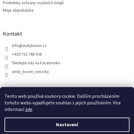
Podmínky ochrany osobních údajů
Moje objednávka
Kontakt
info
@
andyboom.cz
+420 732 768 538
Sledujte nás na Facebooku
andy_boom_vecicky
FACEBOOK
FACEBOOK - skupinka ANDY BOOM
INSTAGRAM
Tento web používá soubory cookie. Dalším procházením
tohoto webu vyjadřujete souhlas s jejich používáním. Více
informací
zde
.
Vytvořil Shoptet
Nastavení