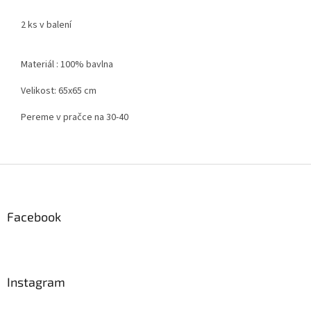
2 ks v balení
Materiál : 100% bavlna
Velikost: 65x65 cm
Pereme v pračce na 30-40
Z
á
p
a
Facebook
t
í
Instagram