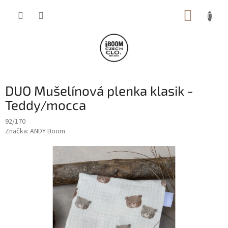
Přejít
NÁKUP
na
obsah
KOŠÍK
DUO Mušelínová plenka klasik -
Teddy/mocca
92/170
Značka:
ANDY Boom