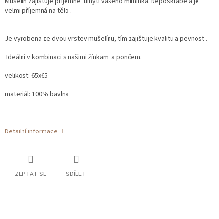
Mušelín zajišťuje příjemné umytí vašeho miminka. Nepoškrábe a je
velmi příjemná na tělo .
Je vyrobena ze dvou vrstev mušelínu, tím zajištuje kvalitu a pevnost .
Ideální v kombinaci s našimi žínkami a pončem.
velikost: 65x65
materiál: 100% bavlna
Detailní informace
ZEPTAT SE
SDÍLET