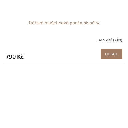
Dětské mušelínové pončo pivoňky
Do 5 dnů
(3 ks)
DETAIL
790 Kč