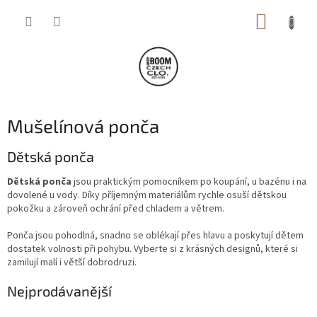
Přejít
NÁKUP
na
obsah
KOŠÍK
Mušelínová ponča
Dětská ponča
Dětská ponča
jsou praktickým pomocníkem po koupání, u bazénu i na
dovolené u vody. Díky příjemným materiálům rychle osuší dětskou
pokožku a zároveň ochrání před chladem a větrem.
Ponča jsou pohodlná, snadno se oblékají přes hlavu a poskytují dětem
dostatek volnosti při pohybu. Vyberte si z krásných designů, které si
zamilují malí i větší dobrodruzi.
Nejprodávanější