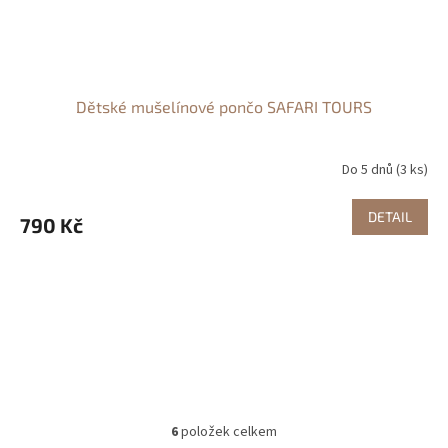
Dětské mušelínové pončo SAFARI TOURS
Do 5 dnů
(3 ks)
DETAIL
790 Kč
6
položek celkem
O