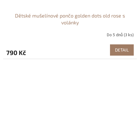
Dětské mušelínové pončo golden dots old rose s
volánky
Do 5 dnů
(3 ks)
DETAIL
790 Kč