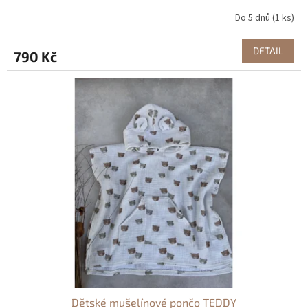
Do 5 dnů
(1 ks)
DETAIL
790 Kč
Dětské mušelínové pončo TEDDY