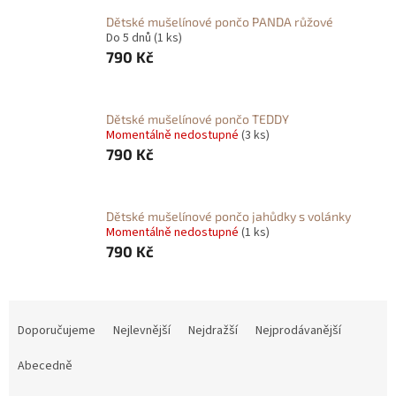
Dětské mušelínové pončo PANDA růžové
Do 5 dnů
(1 ks)
790 Kč
Dětské mušelínové pončo TEDDY
Momentálně nedostupné
(3 ks)
790 Kč
Dětské mušelínové pončo jahůdky s volánky
Momentálně nedostupné
(1 ks)
790 Kč
Ř
a
Doporučujeme
Nejlevnější
Nejdražší
Nejprodávanější
z
e
Abecedně
n