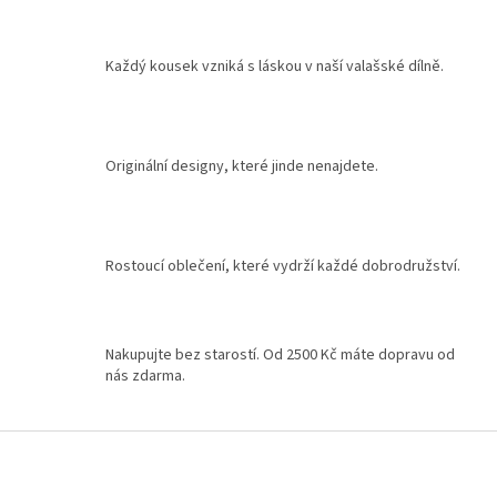
v
l
á
Každý kousek vzniká s láskou v naší valašské dílně.
d
a
c
í
p
Originální designy, které jinde nenajdete.
r
v
k
y
v
Rostoucí oblečení, které vydrží každé dobrodružství.
ý
p
i
s
Nakupujte bez starostí. Od 2500 Kč máte dopravu od
u
nás zdarma.
Z
á
p