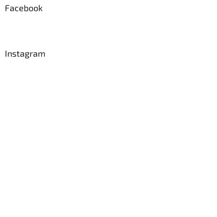
a
Facebook
t
í
Instagram