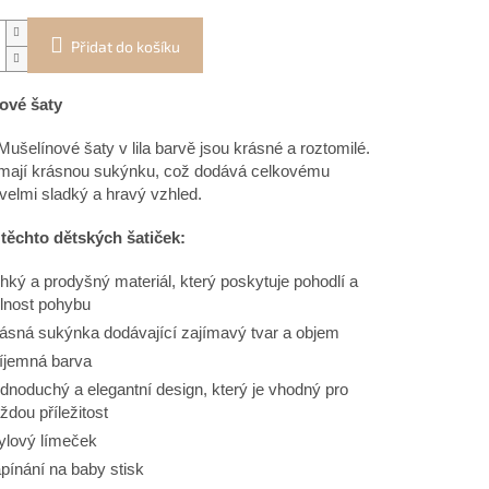
Přidat do košíku
ové šaty
Mušelínové šaty v lila barvě jsou krásné a roztomilé.
mají krásnou sukýnku, c
ož dodává celkovému
velmi sladký a hravý vzhled.
těchto dětských šatiček:
hký a prodyšný materiál, který poskytuje pohodlí a
lnost pohybu
ásná sukýnka dodávající zajímavý tvar a objem
íjemná barva
dnoduchý a elegantní design, který je vhodný pro
ždou příležitost
ylový límeček
pínání na baby stisk