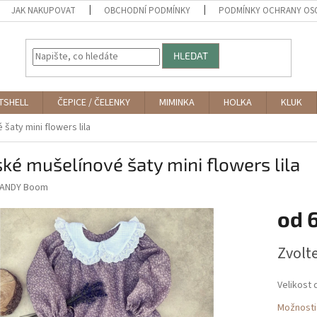
JAK NAKUPOVAT
OBCHODNÍ PODMÍNKY
PODMÍNKY OCHRANY OS
HLEDAT
TSHELL
ČEPICE / ČELENKY
MIMINKA
HOLKA
KLUK
šaty mini flowers lila
ké mušelínové šaty mini flowers lila
ANDY Boom
od
Měrná
Zvolt
cena:
Velikost 
Možnosti