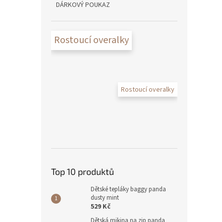
DÁRKOVÝ POUKAZ
Rostoucí overalky
Rostoucí overalky
Top 10 produktů
Dětské tepláky baggy panda
dusty mint
529 Kč
Dětská mikina na zip panda