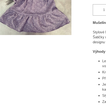
Mušelín
Stylové 
Šatičky 
designu 
Výhody 
Le
vo
Kr
Př
Je
ka
St
Za