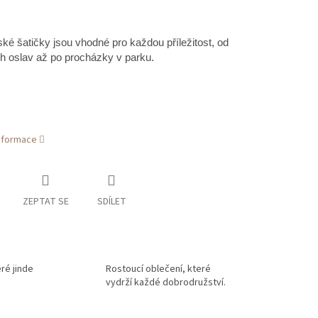
ské šatičky jsou vhodné pro každou příležitost, od
h oslav až po procházky v parku.
informace
ZEPTAT SE
SDÍLET
eré jinde
Rostoucí oblečení, které
vydrží každé dobrodružství.