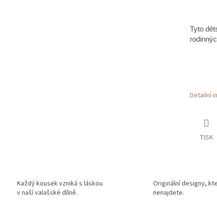
Tyto dět
rodinnýc
Detailní 
TISK
Každý kousek vzniká s láskou
Originální designy, kt
v naší valašské dílně.
nenajdete.