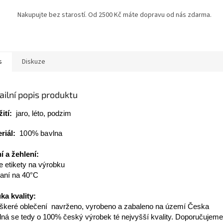
Nakupujte bez starostí. Od 2500 Kč máte dopravu od nás zdarma.
s
Diskuze
ailní popis produktu
ití:
jaro, léto, podzim
riál:
100% bavlna
í a žehlení:
e etikety na výrobku
aní na 40°C
ka kvality:
škeré oblečení navrženo, vyrobeno a zabaleno na území Česka
dná se tedy o 100% český výrobek té nejvyšší kvality. Doporučujem