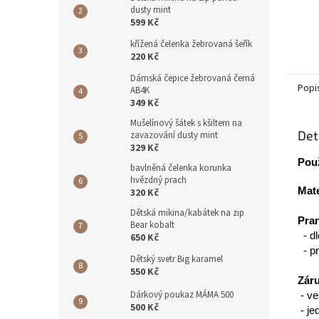
dusty mint
599 Kč
křížená čelenka žebrovaná šeřík
220 Kč
Dámská čepice žebrovaná černá
Popi
AB4K
349 Kč
Mušelínový šátek s kšiltem na
Det
zavazování dusty mint
329 Kč
Použ
bavlněná čelenka korunka
hvězdný prach
Mate
320 Kč
Dětská mikina/kabátek na zip
Pran
Bear kobalt
- dl
650 Kč
- pr
Dětský svetr Big karamel
550 Kč
Záru
Dárkový poukaz MÁMA 500
- ve
500 Kč
- je