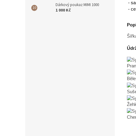
- sa
Dárkový poukaz MIMI 1000
- ce
1 000 Kč
Popi
Šířk
Údrž
Pran
Běle
Suše
Žehl
Chem