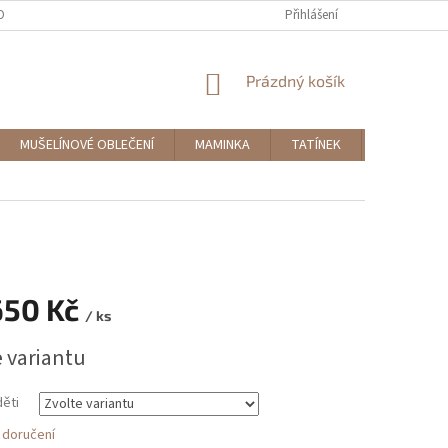
OBNÍCH ÚDAJŮ
MOJE OBJEDNÁVKA
Přihlášení
NÁKUPNÍ
Prázdný košík
KOŠÍK
MUŠELÍNOVÉ OBLEČENÍ
MAMINKA
TATÍNEK
DOPLŇKY
650 Kč
/ ks
e variantu
děti
 doručení