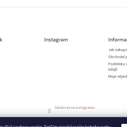
k
Instagram
Informa
Jak nakup
Obchodní 
Podmínky 
údajů
Moje obje
Sledovat na Instagramu
FACEBOOK
FACEBOOK - skupinka ANDY BOOM
INSTAGRAM