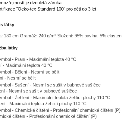
mozřejmostí je dvouletá záruka
rtifikace "Oeko-tex Standard 100" pro děti do 3 let
s látky
a: 180 cm Gramáž: 240 g/m² Složení: 95% bavlna, 5% elasten
ba látky
í - Maximální teplota 40 °C
ní - Nesmí se bělit
ní - Nesmí se sušit v bubnové sušičce
ení - Maximální teplota žehlicí plochy 110 °C
ické čištění - Profesionální chemické čištění (P)