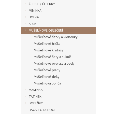
n
ČEPICE / ČELENKY
e
MIMINKA
l
HOLKA
KLUK
MUŠELÍNOVÉ OBLEČENÍ
Mušelínové šátky a klobouky
Mušelínové trička
Mušelínové kraťasy
Mušelínové šaty a sukně
Mušelínové overaly a body
Mušelínové pleny
Mušelínové deky
Mušelínová ponča
MAMINKA
TATÍNEK
DOPLŇKY
BACK TO SCHOOL