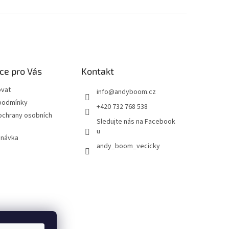
ce pro Vás
Kontakt
ovat
info
@
andyboom.cz
podmínky
+420 732 768 538
ochrany osobních
Sledujte nás na Facebook
u
dnávka
andy_boom_vecicky