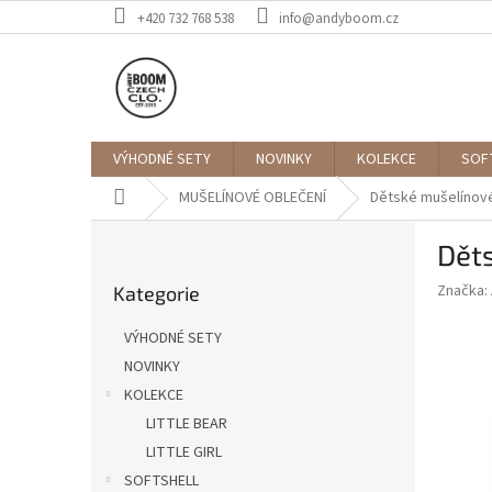
Přejít
+420 732 768 538
info@andyboom.cz
na
obsah
VÝHODNÉ SETY
NOVINKY
KOLEKCE
SOF
Domů
MUŠELÍNOVÉ OBLEČENÍ
Dětské mušelínové 
P
Děts
o
Přeskočit
s
Značka:
Kategorie
kategorie
t
r
VÝHODNÉ SETY
a
NOVINKY
n
KOLEKCE
n
í
LITTLE BEAR
p
LITTLE GIRL
a
SOFTSHELL