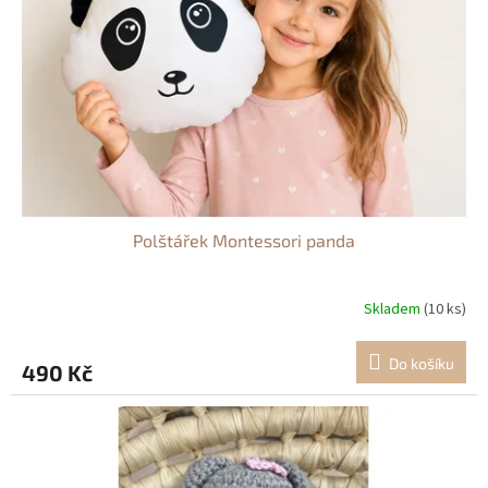
p
r
o
d
u
k
t
ů
Polštářek Montessori panda
Skladem
(10 ks)
Do košíku
490 Kč