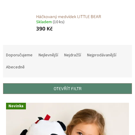
Háčkovaný medvídek LITTLE BEAR
Skladem
(10 ks)
390 Kč
Ř
a
Doporučujeme
Nejlevnější
Nejdražší
Nejprodávanější
z
e
Abecedně
n
í
p
OTEVŘÍT FILTR
r
o
V
Novinka
d
ý
u
p
k
i
t
s
ů