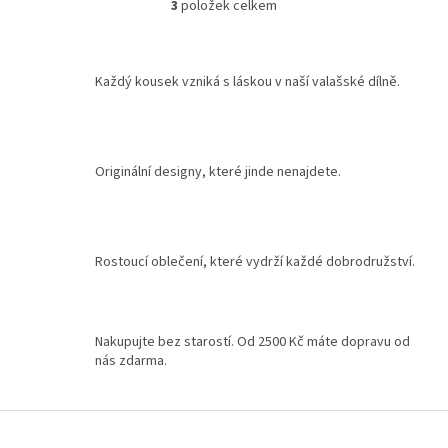
3
položek celkem
O
v
l
á
Každý kousek vzniká s láskou v naší valašské dílně.
d
a
c
í
p
Originální designy, které jinde nenajdete.
r
v
k
y
v
Rostoucí oblečení, které vydrží každé dobrodružství.
ý
p
i
s
Nakupujte bez starostí. Od 2500 Kč máte dopravu od
u
nás zdarma.
Z
á