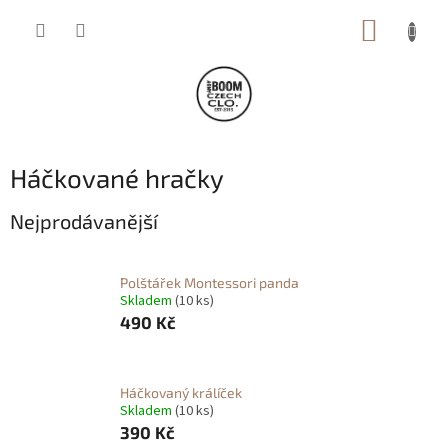
Přejít
NÁKUP
na
obsah
KOŠÍK
Háčkované hračky
Nejprodávanější
Polštářek Montessori panda
Skladem
(10 ks)
490 Kč
Háčkovaný králíček
Skladem
(10 ks)
390 Kč