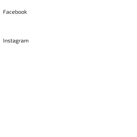
p
a
Facebook
t
í
Instagram