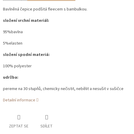
Bavlněná čepice podšitá fleecem s bambulkou.
složení vrchní materiál:
95%bavlna
5%elasten
složení spodní materiá:
100% polyester
udržba:
pereme na 30 stupňů, chemicky nečistit, nebělit a nesušit v sušičce
Detailní informace
ZEPTAT SE
SDÍLET