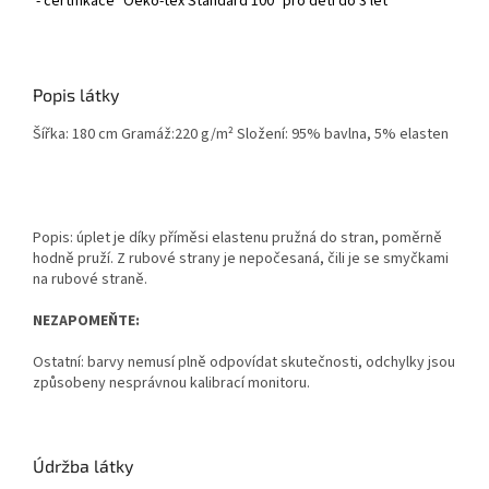
- certifikace "Oeko-tex Standard 100" pro děti do 3 let
Popis látky
Šířka: 180 cm Gramáž:220 g/m² Složení: 95% bavlna, 5% elasten
Popis: úplet je díky příměsi elastenu pružná do stran, poměrně
hodně pruží. Z rubové strany je nepočesaná, čili je se smyčkami
na rubové straně.
NEZAPOMEŇTE:
Ostatní: barvy nemusí plně odpovídat skutečnosti, odchylky jsou
způsobeny nesprávnou kalibrací monitoru.
Údržba látky