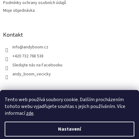
Podmínky ochrany osobních údajů
Moje objednávka
Kontakt
info
@
andyboom.cz
+420 732 768 538
Sledujte nás na Facebooku
andy_boom_vecicky
FACEBOOK
FACEBOOK - skupinka ANDY BOOM
INSTAGRAM
Tento web používá soubory cookie. Dalším procházením
tohoto webu vyjadřujete souhlas s jejich používáním. Více
informací
zde
.
Vytvořil Shoptet
Nastavení