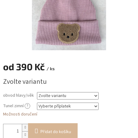
od
390 Kč
/ ks
Měrná
Zvolte variantu
cena:
obvod hlavy/věk
Tunel zimní
?
Možnosti doručení
Přidat do košíku