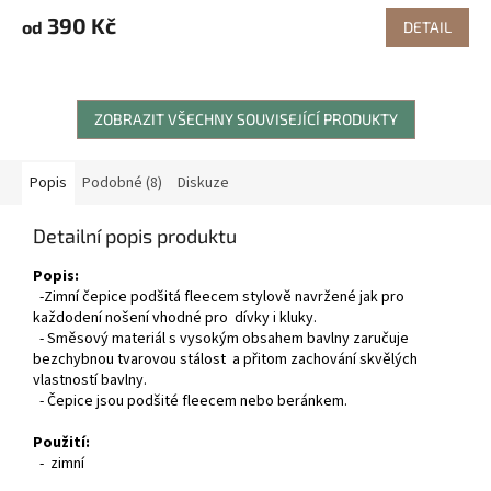
390 Kč
od
DETAIL
ZOBRAZIT VŠECHNY SOUVISEJÍCÍ PRODUKTY
Popis
Podobné (8)
Diskuze
Detailní popis produktu
Popis:
-Zimní čepice podšitá fleecem stylově navržené jak pro
každodení nošení vhodné pro dívky i kluky.
- Směsový materiál s vysokým obsahem bavlny zaručuje
bezchybnou tvarovou stálost a přitom zachování skvělých
vlastností bavlny.
- Čepice jsou podšité fleecem nebo beránkem.
Použití:
- zimní