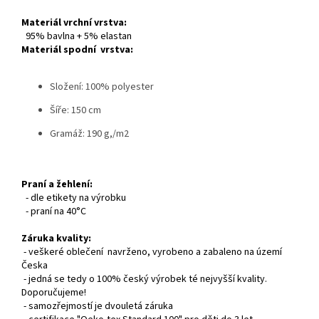
Materiál vrchní vrstva:
95% bavlna + 5% elastan
Materiál spodní vrstva:
Složení: 100% polyester
Šíře: 150 cm
Gramáž: 190 g,/m2
Praní a žehlení:
- dle etikety na výrobku
- praní na 40°C
Záruka kvality:
- veškeré oblečení navrženo, vyrobeno a zabaleno na území
Česka
- jedná se tedy o 100% český výrobek té nejvyšší kvality.
Doporučujeme!
- samozřejmostí je dvouletá záruka