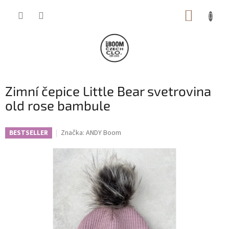
Přejít
NÁKUP
na
obsah
KOŠÍK
Zimní čepice Little Bear svetrovina
old rose bambule
Značka:
ANDY Boom
BESTSELLER