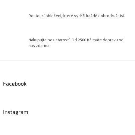
ý
p
Rostoucí oblečení, které vydrží každé dobrodružství.
i
s
u
Nakupujte bez starostí. Od 2500 Kč máte dopravu od
nás zdarma.
Z
á
p
a
Facebook
t
í
Instagram