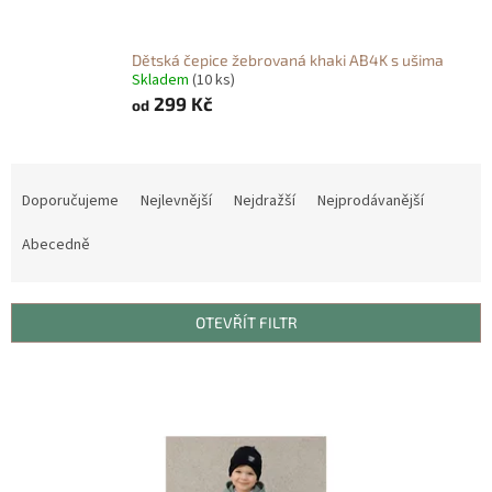
Dětská čepice žebrovaná khaki AB4K s ušima
Skladem
(10 ks)
299 Kč
od
Ř
a
Doporučujeme
Nejlevnější
Nejdražší
Nejprodávanější
z
e
Abecedně
n
í
p
OTEVŘÍT FILTR
r
o
V
d
ý
u
p
k
i
t
s
ů