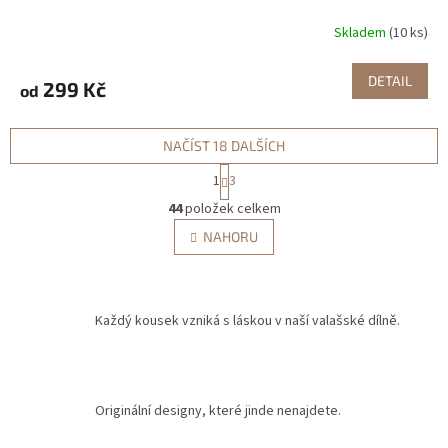
Skladem
(10 ks)
DETAIL
299 Kč
od
NAČÍST 18 DALŠÍCH
S
1
3
t
O
r
44
položek celkem
v
á
l
NAHORU
n
á
k
d
o
v
a
á
c
Každý kousek vzniká s láskou v naší valašské dílně.
n
í
í
p
r
v
k
Originální designy, které jinde nenajdete.
y
v