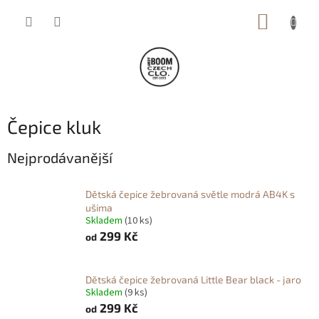
Přejít
NÁKUP
na
obsah
KOŠÍK
Čepice kluk
Nejprodávanější
Dětská čepice žebrovaná světle modrá AB4K s
ušima
Skladem
(10 ks)
299 Kč
od
Dětská čepice žebrovaná Little Bear black - jaro
Skladem
(9 ks)
299 Kč
od