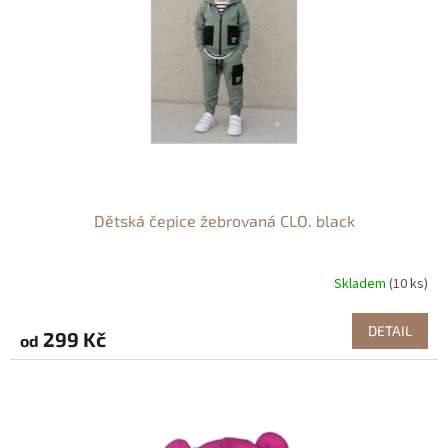
p
r
o
d
u
k
t
ů
Dětská čepice žebrovaná CLO. black
Skladem
(10 ks)
DETAIL
299 Kč
od