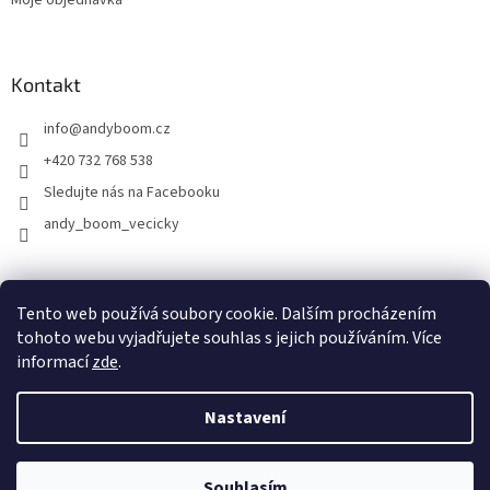
Kontakt
info
@
andyboom.cz
+420 732 768 538
Sledujte nás na Facebooku
andy_boom_vecicky
FACEBOOK
FACEBOOK - skupinka ANDY BOOM
INSTAGRAM
Tento web používá soubory cookie. Dalším procházením
tohoto webu vyjadřujete souhlas s jejich používáním. Více
informací
zde
.
Vytvořil Shoptet
Nastavení
Copyright 2026
ANDY Boom
. Všechna práva vyhrazena.
Upravit
Souhlasím
nastavení cookies