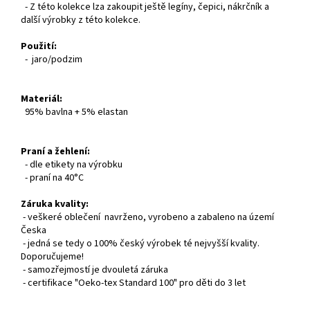
- Z této kolekce lza zakoupit ještě legíny, čepici, nákrčník a
další výrobky z této kolekce.
Použití:
- jaro/podzim
Materiál:
95% bavlna + 5% elastan
Praní a žehlení:
- dle etikety na výrobku
- praní na 40°C
Záruka kvality:
- veškeré oblečení navrženo, vyrobeno a zabaleno na území
Česka
- jedná se tedy o 100% český výrobek té nejvyšší kvality.
Doporučujeme!
- samozřejmostí je dvouletá záruka
- certifikace "Oeko-tex Standard 100" pro děti do 3 let