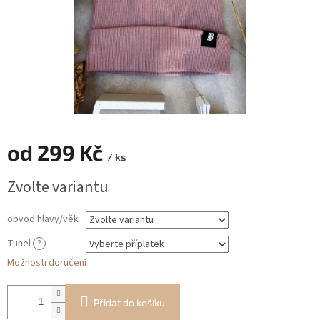
od
299 Kč
/ ks
Měrná
Zvolte variantu
cena:
obvod hlavy/věk
Tunel
?
Možnosti doručení
Přidat do košíku