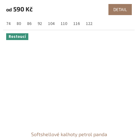
590 Kč
od
DETAIL
74
80
86
92
104
110
116
122
Rostoucí
Softshellové kalhoty petrol panda