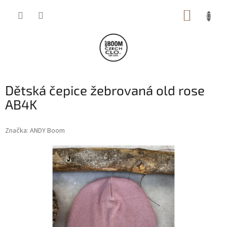
Přejít
NÁKUP
na
obsah
KOŠÍK
Dětská čepice žebrovaná old rose
AB4K
Značka:
ANDY Boom