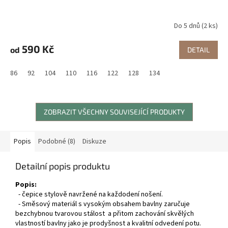
Do 5 dnů
(2 ks)
590 Kč
od
DETAIL
86
92
104
110
116
122
128
134
ZOBRAZIT VŠECHNY SOUVISEJÍCÍ PRODUKTY
Popis
Podobné (8)
Diskuze
Detailní popis produktu
Popis:
- čepice stylově navržené na každodení nošení.
- Směsový materiál s vysokým obsahem bavlny zaručuje
bezchybnou tvarovou stálost a přitom zachování skvělých
vlastností bavlny jako je prodyšnost a kvalitní odvedení potu.