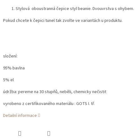
Stylová oboustranná čepice styl beanie. Dvouvrstva s ohybem.
Pokud chcete k čepici tunel tak zvolte ve variantách u produktu.
složení:
95% bavlna
5% el
údržba: pereme na 30 stupňů, neběli, chemicky nečistit
vyrobeno z certifikovaného materiálu : GOTS I. tř.
Detailní informace