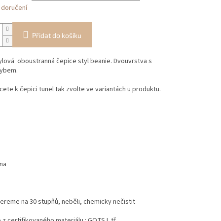
 doručení
Přidat do košíku
ylová oboustranná čepice styl beanie. Dvouvrstva s
ybem.
ete k čepici tunel tak zvolte ve variantách u produktu.
na
ereme na 30 stupňů, neběli, chemicky nečistit
z certifikovaného materiálu : GOTS I. tř.