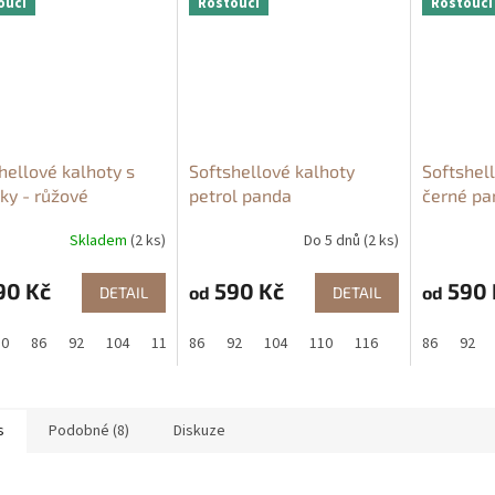
oucí
Rostoucí
Rostoucí
hellové kalhoty s
Softshellové kalhoty
Softshel
ky - růžové
petrol panda
černé pa
Skladem
(2 ks)
Do 5 dnů
(2 ks)
90 Kč
590 Kč
590 
od
od
DETAIL
DETAIL
80
86
92
104
110
86
116
92
122
104
110
116
122
86
128
92
s
Podobné (8)
Diskuze