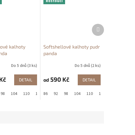
Rostoucí
Další
produkt
lové kalhoty
Softshellové kalhoty pudr
nda
panda
Do 5 dnů
(3 ks)
Do 5 dnů
(2 ks)
Kč
590 Kč
od
DETAIL
DETAIL
134
98
104
110
116
86
122
92
128
98
134
104
110
116
122
128