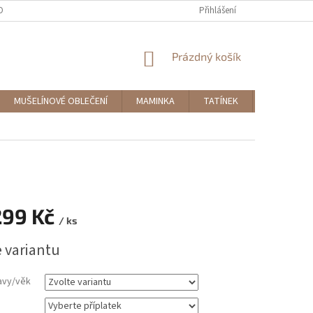
OBNÍCH ÚDAJŮ
MOJE OBJEDNÁVKA
Přihlášení
NÁKUPNÍ
Prázdný košík
KOŠÍK
MUŠELÍNOVÉ OBLEČENÍ
MAMINKA
TATÍNEK
DOPLŇKY
299 Kč
/ ks
e variantu
avy/věk