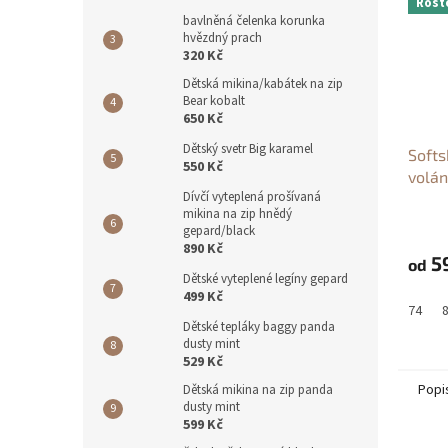
Rost
bavlněná čelenka korunka
hvězdný prach
320 Kč
Dětská mikina/kabátek na zip
Bear kobalt
650 Kč
Dětský svetr Big karamel
Softs
550 Kč
volán
Dívčí vyteplená prošívaná
mikina na zip hnědý
gepard/black
890 Kč
5
od
Dětské vyteplené legíny gepard
499 Kč
74
Dětské tepláky baggy panda
dusty mint
529 Kč
Popi
Dětská mikina na zip panda
dusty mint
599 Kč