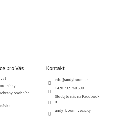
ce pro Vás
Kontakt
ovat
info
@
andyboom.cz
podmínky
+420 732 768 538
ochrany osobních
Sledujte nás na Facebook
u
dnávka
andy_boom_vecicky