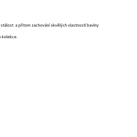
álost a přitom zachování skvělých vlastností bavlny
o kolekce.