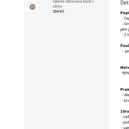
čelenka žebrovaná black s
Det
ušima
250 Kč
Popi
- če
- Sm
jako 
- Z t
Použ
- ja
Mate
95% 
Pran
- dl
- pr
Záru
- ve
- je
- sa