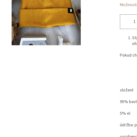
Možnosti
St
oh
Pokud chc
složení:
95% bavl
5% el
údržba: p
vyrobeno 