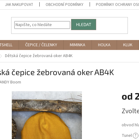
JAK NAKUPOVAT
OBCHODNÍ PODMÍNKY
PODMÍNKY OCHRANY OS
HLEDAT
TSHELL
ČEPICE / ČELENKY
MIMINKA
HOLKA
KLUK
Dětská čepice žebrovaná oker AB4K
ská čepice žebrovaná oker AB4K
ANDY Boom
od
Měrná
Zvolt
cena:
obvod hl
Tunel
?