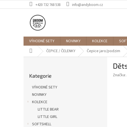
Přejít
+420 732 768 538
info@andyboom.cz
na
obsah
VÝHODNÉ SETY
NOVINKY
KOLEKCE
SOF
Domů
ČEPICE / ČELENKY
Čepice jaro/podzim
P
Dět
o
Přeskočit
s
Značka:
Kategorie
kategorie
t
r
VÝHODNÉ SETY
a
NOVINKY
n
KOLEKCE
n
í
LITTLE BEAR
p
LITTLE GIRL
a
SOFTSHELL