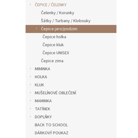
n
ČEPICE / ČELENKY
e
Čelenky / Korunky
l
Šátky / Turbany / Klobouky
Čepice jaro/podzim
Čepice holka
Čepice kluk
Čepice UNISEX
Čepice zima
MIMINKA
HOLKA
KLUK
MUŠELÍNOVÉ OBLEČENÍ
MAMINKA
TATÍNEK
DOPLŇKY
BACK TO SCHOOL
DÁRKOVÝ POUKAZ