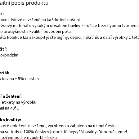
ailní popis produktu
s:
pice stylově navržené na každodení nošení.
ěsový materiál s vysokým obsahem bavlny zaručuje bezchybnou tvarovou st
je prodyšnost a kvalitní odvedení potu.
éto kolekce lza zakoupit ještě legíny, čepici, nákrčník a další výrobky z tét
ití:
ro/podzim
riál:
bavlna + 5% elastan
í a žehlení:
e etikety na výrobku
aní na 40°C
ka kvality:
škeré oblečení navrženo, vyrobeno a zabaleno na území Česka
dná se tedy o 100% český výrobek té nejvyšší kvality. Doporučujeme!
mozřejmostí je dvouletá záruka