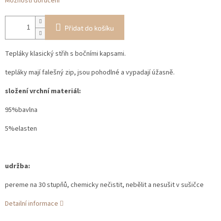
Možnosti doručení
Přidat do košíku
Tepláky klasický střih s bočními kapsami.
tepláky mají falešný zip, jsou pohodlné a vypadají úžasně.
složení vrchní materiál:
95%bavlna
5%elasten
udržba:
pereme na 30 stupňů, chemicky nečistit, nebělit a nesušit v sušičce
Detailní informace