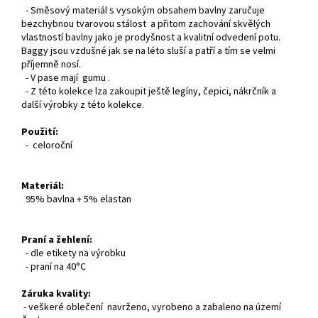
- Směsový materiál s vysokým obsahem bavlny zaručuje
bezchybnou tvarovou stálost a přitom zachování skvělých
vlastností bavlny jako je prodyšnost a kvalitní odvedení potu.
Baggy jsou vzdušné jak se na léto sluší a patří a tím se velmi
příjemně nosí.
- V pase mají gumu .
- Z této kolekce lza zakoupit ještě legíny, čepici, nákrčník a
další výrobky z této kolekce.
Použití:
- celoroční
Materiál:
95% bavlna + 5% elastan
Praní a žehlení:
- dle etikety na výrobku
- praní na 40°C
Záruka kvality:
- veškeré oblečení navrženo, vyrobeno a zabaleno na území