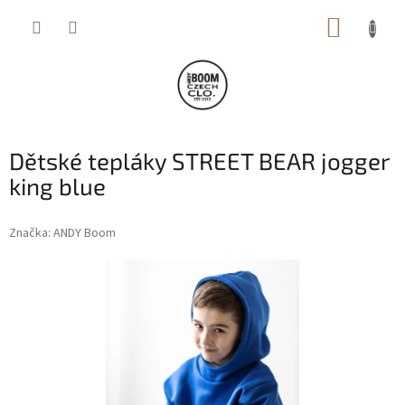
Přejít
NÁKUP
na
obsah
KOŠÍK
Dětské tepláky STREET BEAR jogger
king blue
Značka:
ANDY Boom