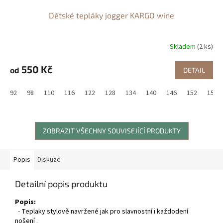
Dětské tepláky jogger KARGO wine
Skladem
(2 ks)
550 Kč
od
DETAIL
92
98
110
116
122
128
134
140
146
152
158
ZOBRAZIT VŠECHNY SOUVISEJÍCÍ PRODUKTY
Popis
Diskuze
Detailní popis produktu
Popis:
- Teplaky stylově navržené jak pro slavnostní i každodení
nošení .