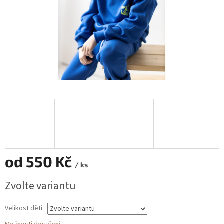
od
550 Kč
/ ks
Měrná
Zvolte variantu
cena:
Velikost děti