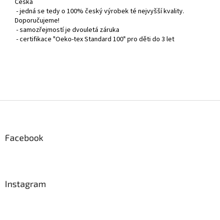
Česka
- jedná se tedy o 100% český výrobek té nejvyšší kvality.
Doporučujeme!
- samozřejmostí je dvouletá záruka
- certifikace "Oeko-tex Standard 100" pro děti do 3 let
Z
á
p
a
Facebook
t
í
Instagram