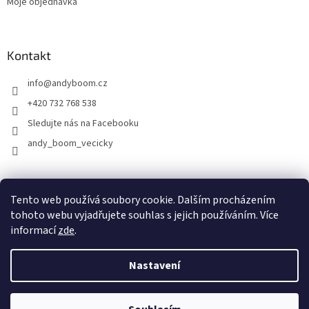
Moje objednávka
Kontakt
info
@
andyboom.cz
+420 732 768 538
Sledujte nás na Facebooku
andy_boom_vecicky
FACEBOOK
FACEBOOK - skupinka ANDY BOOM
INSTAGRAM
Tento web používá soubory cookie. Dalším procházením
tohoto webu vyjadřujete souhlas s jejich používáním. Více
informací
zde
.
Vytvořil Shoptet
Nastavení
Copyright 2026
ANDY Boom
. Všechna práva vyhrazena.
Upravit