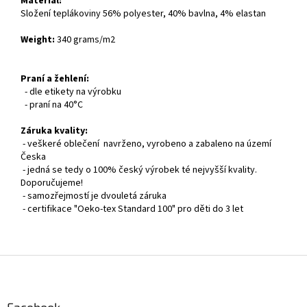
Materiál:
Složení teplákoviny 56% polyester, 40% bavlna, 4% elastan
Weight:
340 grams/m2
Praní a žehlení:
- dle etikety na výrobku
- praní na 40°C
Záruka kvality:
- veškeré oblečení navrženo, vyrobeno a zabaleno na území
Česka
- jedná se tedy o 100% český výrobek té nejvyšší kvality.
Doporučujeme!
- samozřejmostí je dvouletá záruka
- certifikace "Oeko-tex Standard 100" pro děti do 3 let
Z
á
p