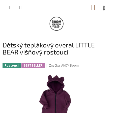
Přejít
NÁKUP
na
obsah
KOŠÍK
Dětský teplákový overal LITTLE
BEAR višňový rostoucí
Značka:
ANDY Boom
Rostoucí
BESTSELLER