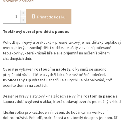
Možnosti doručení
Přidat do košíku
Teplákový overal pro děti s pandou
Pohodlný, hřejivý a praktický – přesně takový je náš dětský teplákový
overal, který si zamilují děti i rodiče. Je ušitý z kvalitní počesané
teplákoviny, která krásně hřeje a je příjemná na nošení i během
chladnějších dnů.
Overal je vybaven
rostoucími náplety
, díky nimž se snadno
přizpůsobí růstu dítěte a vydrží tak déle než běžné oblečení.
Dvoucestný zip
výrazně usnadňuje a urychluje přebalování, což
oceníte doma i na cestách.
Design je hravý a stylový – na zádech se vyjímá
roztomilá panda
a
kapuci zdobí
stylová ouška
, která dodávají overalu jedinečný vzhled.
Ideální volba pro každodenní nošení, do kočárku i na venkovní
dobrodružství. Pohodlí, praktičnost a roztomilý design v jednom. 🐼