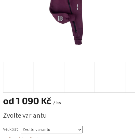
od
1 090 Kč
/ ks
Měrná
Zvolte variantu
cena:
Velikost