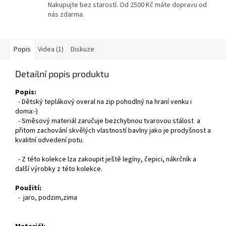
Nakupujte bez starostí. Od 2500 Kč máte dopravu od
nás zdarma.
Popis
Videa (1)
Diskuze
Detailní popis produktu
Popis:
- Dětský teplákový overal na zip pohodlný na hraní venku i
doma:-)
- Směsový materiál zaručuje bezchybnou tvarovou stálost a
přitom zachování skvělých vlastností bavlny jako je prodyšnost a
kvalitní odvedení potu.
- Z této kolekce lza zakoupit ještě legíny, čepici, nákrčník a
další výrobky z této kolekce.
Použití:
- jaro, podzim,zima