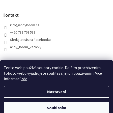
Kontakt
info
@
andyboom.cz
+420 732 768 538
Sledujte nás na Facebooku
andy_boom_vecicky
FACEBOOK
FACEBOOK - skupinka ANDY BOOM
INSTAGRAM
Tento web používá soubory cookie. Dalším procházením
tohoto webu vyjadřujete souhlas s jejich používáním. Více
informací
zde
.
Vytvořil Shoptet
Nastavení
Copyright 2026
ANDY Boom
. Všechna práva vyhrazena.
Upravit
Souhlasím
nastavení cookies
Doprava ZDARMA nad 2.500,-