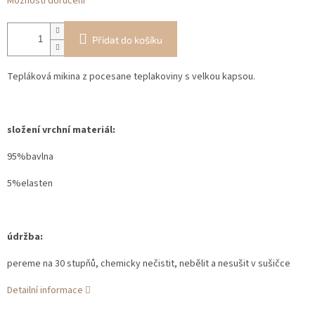
Možnosti doručení
Přidat do košíku
Tepláková mikina z pocesane teplakoviny s velkou kapsou.
složení vrchní materiál:
95%bavlna
5%elasten
údržba:
pereme na 30 stupňů, chemicky nečistit, nebělit a nesušit v sušičce
Detailní informace