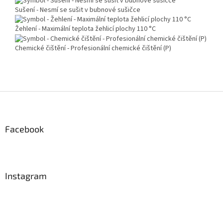
Sušení - Nesmí se sušit v bubnové sušičce
Žehlení - Maximální teplota žehlicí plochy 110 °C
Chemické čištění - Profesionální chemické čištění (P)
Z
á
p
a
Facebook
t
í
Instagram