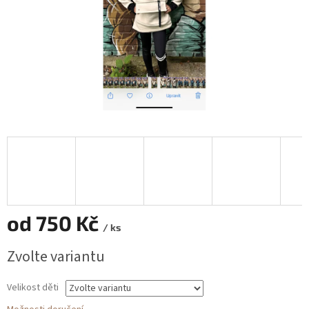
od
750 Kč
/ ks
Měrná
Zvolte variantu
cena:
Velikost děti