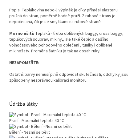
Popis: Teplákovina nebo-li výplněk je díky příměsi elastenu
pružná do stran, poměrně hodně pruží. Z rubové strany je
nepočesaná, čili je se smyčkami na rubové straně.
Možno ušití:
Tepláků - třeba oblíbených baggy, cross baggy,
teplákových souprav, mikiny,, ale také čepic a dalšího
volnočasového pohodového oblečení , tuniky i oblíbené
mikinošaty. Proměna šatníku je tak na dosah ruky!
NEZAPOMEŇTE:
Ostatní: barvy nemusí plně odpovídat skutečnosti, odchylky jsou
způsobeny nesprávnou kalibrací monitoru.
Údržba látky
Praní - Maximální teplota 40 °C
Bělení - Nesmí se bělit