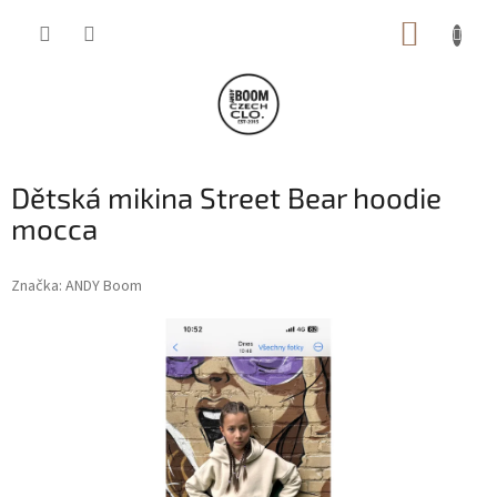
Přejít
NÁKUP
na
obsah
KOŠÍK
Dětská mikina Street Bear hoodie
mocca
Značka:
ANDY Boom