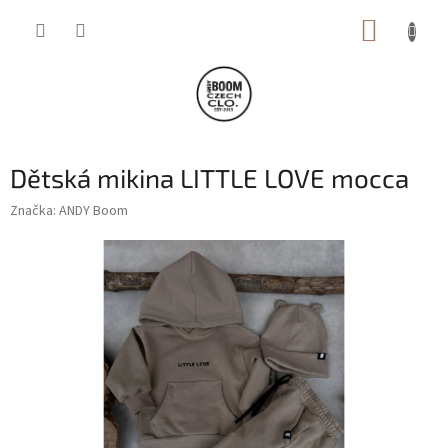
Přejít
NÁKUP
na
obsah
KOŠÍK
Dětská mikina LITTLE LOVE mocca
Značka:
ANDY Boom