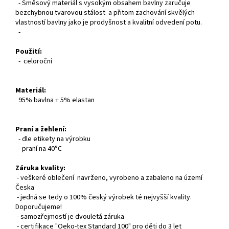
- Směsový materiál s vysokým obsahem bavlny zaručuje
bezchybnou tvarovou stálost a přitom zachování skvělých
vlastností bavlny jako je prodyšnost a kvalitní odvedení potu.
-
Použití:
- celoroční
Materiál:
95% bavlna + 5% elastan
Praní a žehlení:
- dle etikety na výrobku
- praní na 40°C
Záruka kvality:
- veškeré oblečení navrženo, vyrobeno a zabaleno na území
Česka
- jedná se tedy o 100% český výrobek té nejvyšší kvality.
Doporučujeme!
- samozřejmostí je dvouletá záruka
- certifikace "Oeko-tex Standard 100" pro děti do 3 let