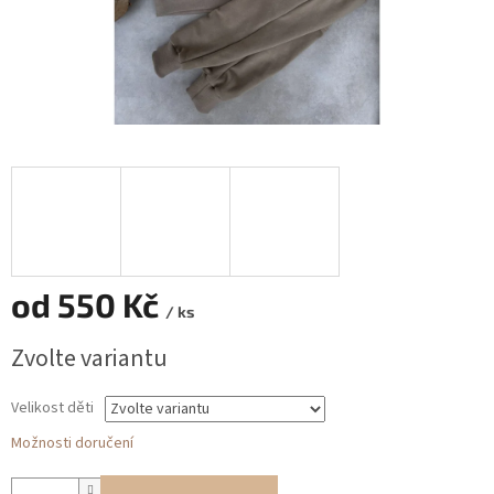
od
550 Kč
/ ks
Měrná
Zvolte variantu
cena:
Velikost děti
Možnosti doručení