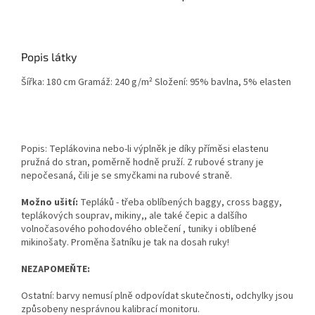
Popis látky
Šířka: 180 cm Gramáž: 240 g/m² Složení: 95% bavlna, 5% elasten
Popis: Teplákovina nebo-li výplněk je díky příměsi elastenu
pružná do stran, poměrně hodně pruží. Z rubové strany je
nepočesaná, čili je se smyčkami na rubové straně.
Možno ušití:
Tepláků - třeba oblíbených baggy, cross baggy,
teplákových souprav, mikiny,, ale také čepic a dalšího
volnočasového pohodového oblečení , tuniky i oblíbené
mikinošaty. Proměna šatníku je tak na dosah ruky!
NEZAPOMEŇTE:
Ostatní: barvy nemusí plně odpovídat skutečnosti, odchylky jsou
způsobeny nesprávnou kalibrací monitoru.