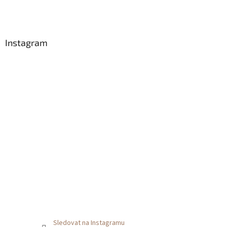
t
í
Instagram
Sledovat na Instagramu