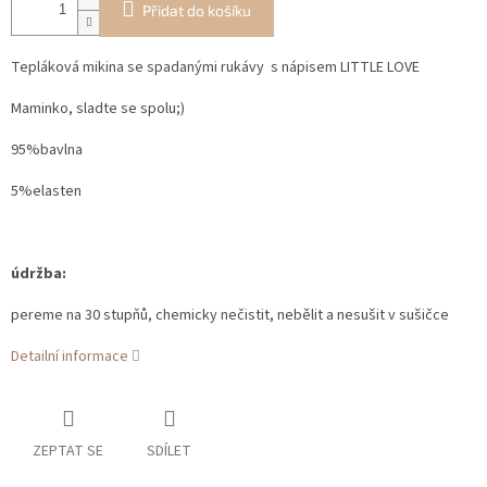
Přidat do košíku
Tepláková mikina se spadanými rukávy s nápisem LITTLE LOVE
Maminko, sladte se spolu;)
95%bavlna
5%elasten
údržba:
pereme na 30 stupňů, chemicky nečistit, nebělit a nesušit v sušičce
Detailní informace
ZEPTAT SE
SDÍLET