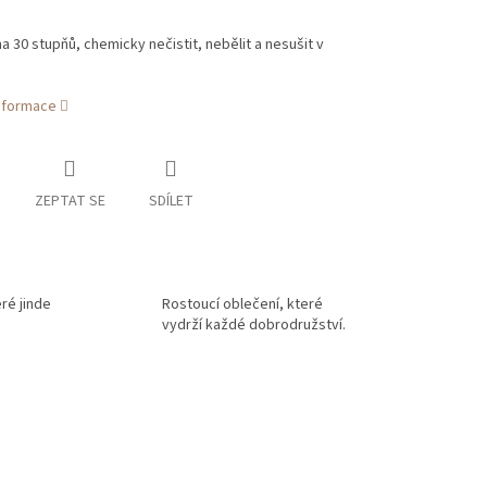
 30 stupňů, chemicky nečistit, nebělit a nesušit v
informace
ZEPTAT SE
SDÍLET
eré jinde
Rostoucí oblečení, které
vydrží každé dobrodružství.