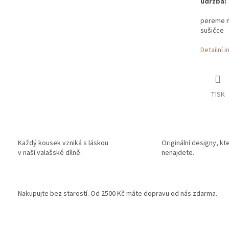
údržba:
pereme na
sušičce
Detailní 
TISK
Každý kousek vzniká s láskou
Originální designy, kt
v naší valašské dílně.
nenajdete.
Nakupujte bez starostí. Od 2500 Kč máte dopravu od nás zdarma.