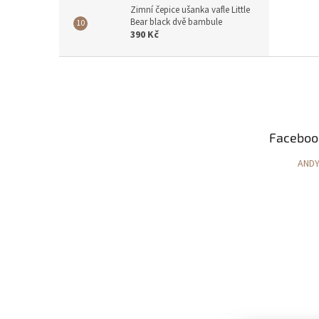
Zimní čepice ušanka vafle Little
Bear black dvě bambule
390 Kč
Z
á
p
a
t
Faceboo
í
AND