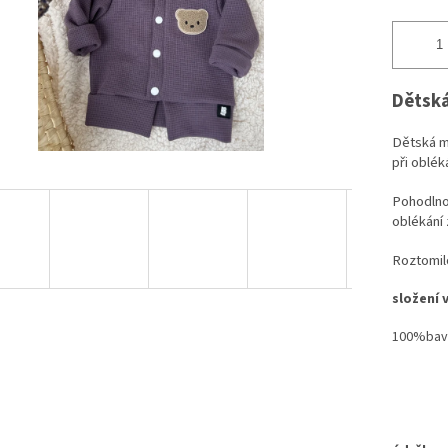
Dětská
Dětská mi
při obléká
Pohodlnos
oblékání 
Roztomil
složení 
100%bav