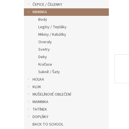
n
ČEPICE / ČELENKY
e
MIMINKA
l
Body
Legíny / Tepláky
Mikiny / Kabátky
Overaly
Svetry
Deky
Kraťase
Sukně / Šaty
HOLKA
KLUK
MUŠELÍNOVÉ OBLEČENÍ
MAMINKA
TATÍNEK
DOPLŇKY
BACK TO SCHOOL