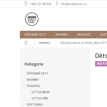
Přejít
+420 732 768 538
info@andyboom.cz
na
obsah
VÝHODNÉ SETY
NOVINKY
KOLEKCE
SOF
Domů
MIMINKA
Dětská mikina na druky Mini LIT
P
Děts
o
Přeskočit
s
Kategorie
kategorie
BESTS
t
r
VÝHODNÉ SETY
a
NOVINKY
n
KOLEKCE
n
í
LITTLE BEAR
p
LITTLE GIRL
a
SOFTSHELL