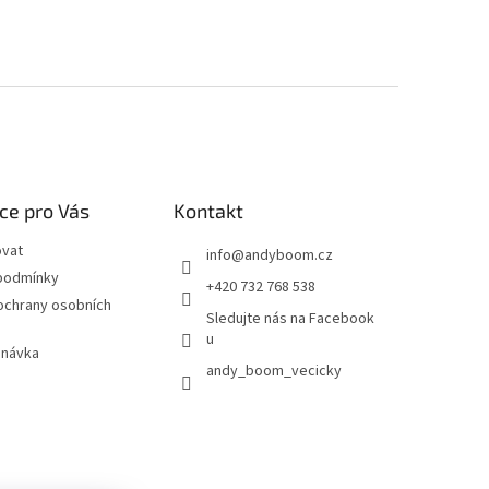
ce pro Vás
Kontakt
ovat
info
@
andyboom.cz
podmínky
+420 732 768 538
ochrany osobních
Sledujte nás na Facebook
u
dnávka
andy_boom_vecicky