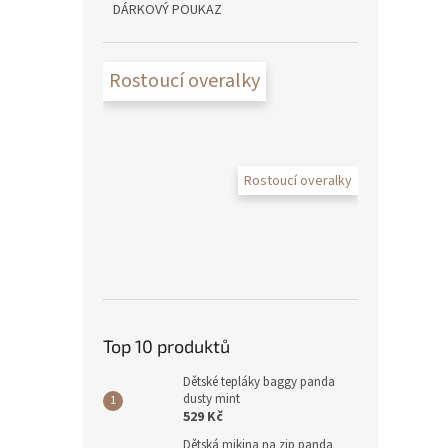
DÁRKOVÝ POUKAZ
Rostoucí overalky
Rostoucí overalky
Top 10 produktů
Dětské tepláky baggy panda
dusty mint
529 Kč
Dětská mikina na zip panda