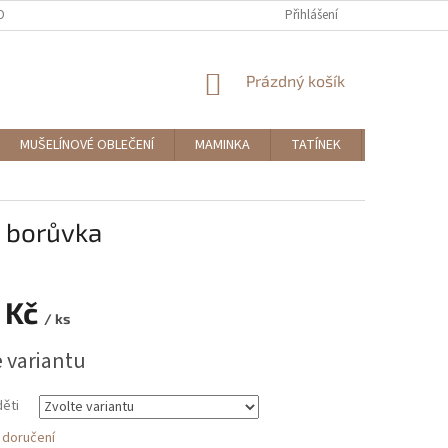
OBNÍCH ÚDAJŮ
MOJE OBJEDNÁVKA
Přihlášení
NÁKUPNÍ
Prázdný košík
KOŠÍK
MUŠELÍNOVÉ OBLEČENÍ
MAMINKA
TATÍNEK
DOPLŇKY
- borůvka
 Kč
/ ks
e variantu
děti
 doručení