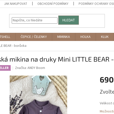
JAK NAKUPOVAT
OBCHODNÍ PODMÍNKY
PODMÍNKY OCHRANY OS
HLEDAT
TSHELL
ČEPICE / ČELENKY
MIMINKA
HOLKA
KLUK
TLE BEAR - borůvka
ká mikina na druky Mini LITTLE BEAR 
Značka:
ANDY Boom
ELLER
690
Měrná
Zvolt
cena:
Velikost 
Možnosti