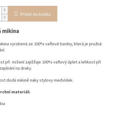
Přidat do košíku
 mikina
kina vyrobená ze 100% vaflové bavlny, která je pružná
ní.
t při nošení zajišťuje 100% vaflový úplet a lehkost při
zapínání na druky.
ost dodá mikině naky stylovy medvídek.
vrchní materiál:
lna