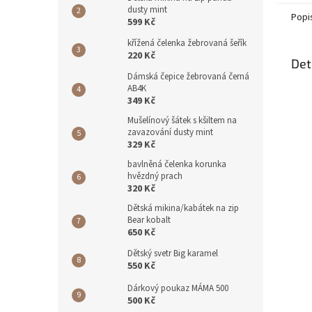
dusty mint
Popi
599 Kč
křížená čelenka žebrovaná šeřík
220 Kč
Det
Dámská čepice žebrovaná černá
AB4K
349 Kč
Mušelínový šátek s kšiltem na
zavazování dusty mint
329 Kč
bavlněná čelenka korunka
hvězdný prach
320 Kč
Dětská mikina/kabátek na zip
Bear kobalt
650 Kč
Dětský svetr Big karamel
550 Kč
Dárkový poukaz MÁMA 500
500 Kč