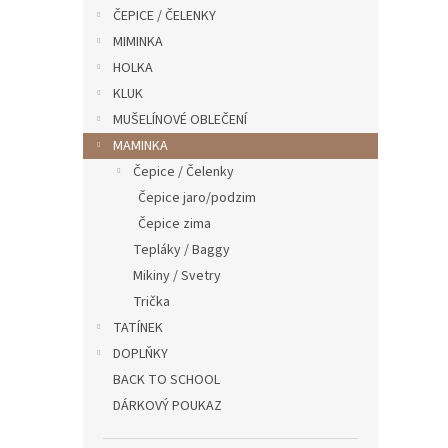
n
ČEPICE / ČELENKY
e
MIMINKA
l
HOLKA
KLUK
MUŠELÍNOVÉ OBLEČENÍ
MAMINKA
Čepice / Čelenky
Čepice jaro/podzim
Čepice zima
Tepláky / Baggy
Mikiny / Svetry
Trička
TATÍNEK
DOPLŇKY
BACK TO SCHOOL
DÁRKOVÝ POUKAZ