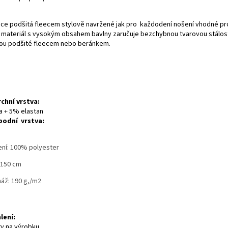
ce podšitá fleecem stylově navržené jak pro každodení nošení vhodné pro 
ateriál s vysokým obsahem bavlny zaručuje bezchybnou tvarovou stálost 
sou podšité fleecem nebo beránkem.
rchní vrstva:
 + 5% elastan
podní vrstva:
ení: 100% polyester
 150 cm
áž: 190 g,/m2
lení:
ty na výrobku