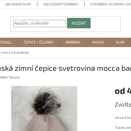
JAK NAKUPOVAT
OBCHODNÍ PODMÍNKY
PODMÍNKY OCHRANY OS
HLEDAT
TSHELL
ČEPICE / ČELENKY
MIMINKA
HOLKA
KLUK
na mocca bambule
ská zimní čepice svetrovina mocca b
ANDY Boom
od
Měrná
Zvolt
cena:
obvod hl
Tunel zi