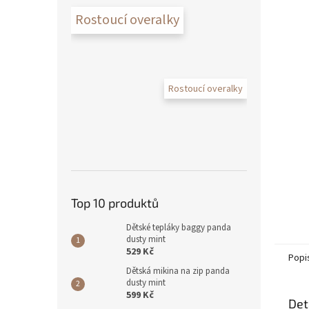
Rostoucí overalky
Rostoucí overalky
Top 10 produktů
Dětské tepláky baggy panda
dusty mint
529 Kč
Popi
Dětská mikina na zip panda
dusty mint
599 Kč
Det