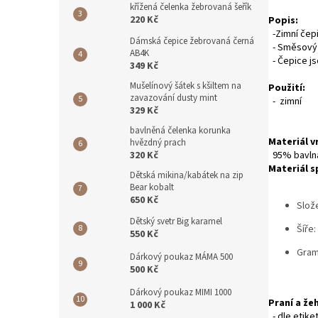
křížená čelenka žebrovaná šeřík
220 Kč
Popis:
-Zimní čepi
Dámská čepice žebrovaná černá
- Směsový m
AB4K
- Čepice j
349 Kč
Mušelínový šátek s kšiltem na
Použití:
zavazování dusty mint
- zimní
329 Kč
bavlněná čelenka korunka
Materiál v
hvězdný prach
320 Kč
95% bavlna
Materiál s
Dětská mikina/kabátek na zip
Bear kobalt
650 Kč
Slož
Dětský svetr Big karamel
Šíře:
550 Kč
Gram
Dárkový poukaz MÁMA 500
500 Kč
Dárkový poukaz MIMI 1000
Praní a žeh
1 000 Kč
- dle etike