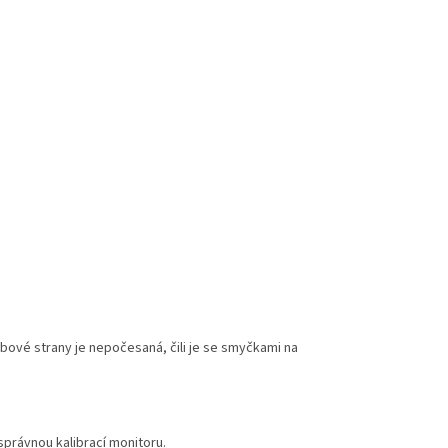
ubové strany je nepočesaná, čili je se smyčkami na
právnou kalibrací monitoru.