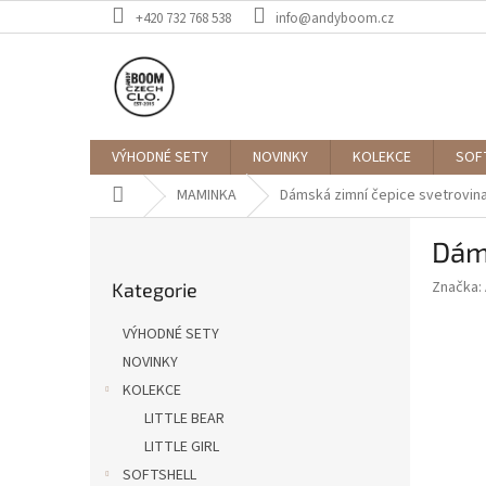
Přejít
+420 732 768 538
info@andyboom.cz
na
obsah
VÝHODNÉ SETY
NOVINKY
KOLEKCE
SOF
Domů
MAMINKA
Dámská zimní čepice svetrovi
P
Dám
o
Přeskočit
s
Značka:
Kategorie
kategorie
t
r
VÝHODNÉ SETY
a
NOVINKY
n
KOLEKCE
n
í
LITTLE BEAR
p
LITTLE GIRL
a
SOFTSHELL