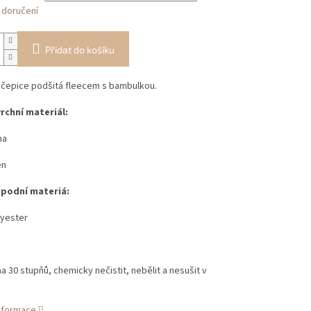
 doručení
Přidat do košíku
 čepice podšitá fleecem s bambulkou.
vrchní materiál:
na
en
spodní materiá:
yester
 30 stupňů, chemicky nečistit, nebělit a nesušit v
informace