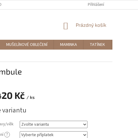
OBNÍCH ÚDAJŮ
MOJE OBJEDNÁVKA
Přihlášení
NÁKUPNÍ
Prázdný košík
KOŠÍK
MUŠELÍNOVÉ OBLEČENÍ
MAMINKA
TATÍNEK
DOPLŇKY
ambule
420 Kč
/ ks
e variantu
avy/věk
mní
?