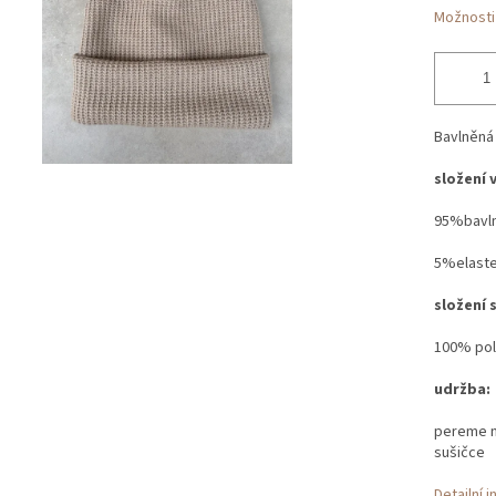
Možnosti
Bavlněná
složení 
95%bavl
5%elast
složení 
100% pol
udržba:
pereme na
sušičce
Detailní 