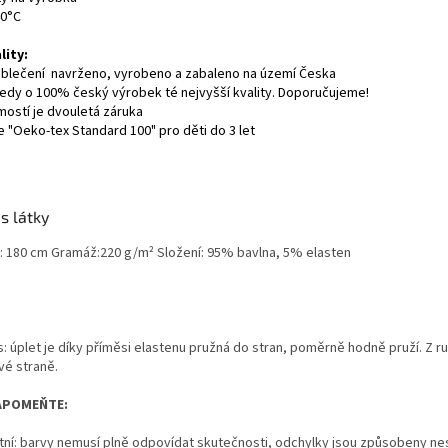
40°C
lity:
oblečení navrženo, vyrobeno a zabaleno na území Česka
tedy o 100% český výrobek té nejvyšší kvality. Doporučujeme!
ostí je dvouletá záruka
ce "Oeko-tex Standard 100" pro děti do 3 let
s látky
a: 180 cm Gramáž:220 g/m² Složení: 95% bavlna, 5% elasten
s: úplet je díky příměsi elastenu pružná do stran, poměrně hodně pruží. Z r
vé straně.
APOMEŇTE:
tní: barvy nemusí plně odpovídat skutečnosti, odchylky jsou způsobeny nes