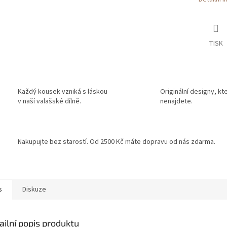
TISK
Každý kousek vzniká s láskou
Originální designy, kt
v naší valašské dílně.
nenajdete.
Nakupujte bez starostí. Od 2500 Kč máte dopravu od nás zdarma.
s
Diskuze
ailní popis produktu