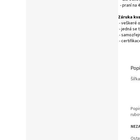
- praní na 
Záruka kva
- veškeré 
- jedná se 
- samozřejm
- certifika
Popi
Šířk
Popi
rubo
NEZ
Osta