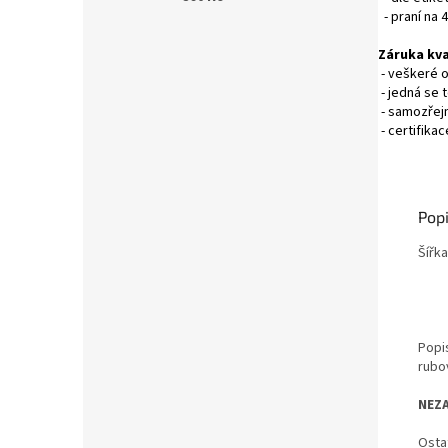
- praní na 
Záruka kva
- veškeré 
- jedná se 
- samozřejm
- certifika
Popi
Šířk
Popi
rubo
NEZ
Osta