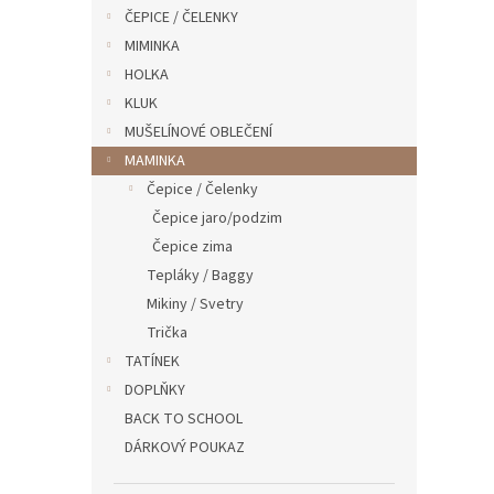
n
ČEPICE / ČELENKY
e
MIMINKA
l
HOLKA
KLUK
MUŠELÍNOVÉ OBLEČENÍ
MAMINKA
Čepice / Čelenky
Čepice jaro/podzim
Čepice zima
Tepláky / Baggy
Mikiny / Svetry
Trička
TATÍNEK
DOPLŇKY
BACK TO SCHOOL
DÁRKOVÝ POUKAZ