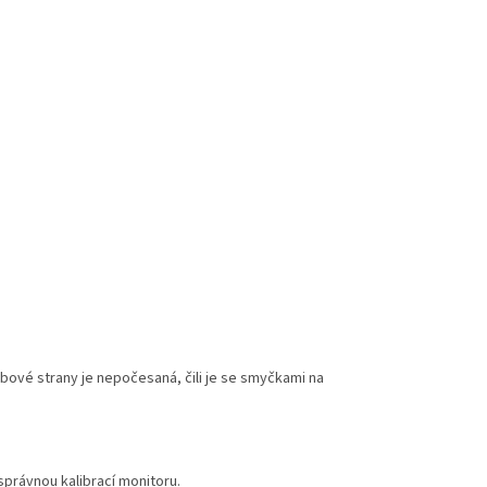
ubové strany je nepočesaná, čili je se smyčkami na
právnou kalibrací monitoru.