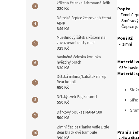
křížená čelenka žebrovaná šeřík
220 Kč
Popis:
-Zimní čepi
Dámská čepice žebrovaná černá
- Směsový m
AB4K
- Čepice j
349 Kč
Mušelínový šátek s kšiltem na
Použití:
zavazování dusty mint
- zimní
329 Kč
bavlněná čelenka korunka
Materiál v
hvězdný prach
320 Kč
95% bavlna
Materiál s
Dětská mikina/kabátek na zip
Bear kobalt
650 Kč
Slož
Dětský svetr Big karamel
Šíře:
550 Kč
Gram
Dárkový poukaz MÁMA 500
500 Kč
Zimní čepice ušanka vafle Little
Praní a žeh
Bear black dvě bambule
390 Kč
- dle etike