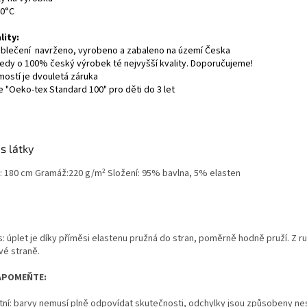
40°C
lity:
oblečení navrženo, vyrobeno a zabaleno na území Česka
tedy o 100% český výrobek té nejvyšší kvality. Doporučujeme!
ostí je dvouletá záruka
ce "Oeko-tex Standard 100" pro děti do 3 let
s látky
a: 180 cm Gramáž:220 g/m² Složení: 95% bavlna, 5% elasten
s: úplet je díky příměsi elastenu pružná do stran, poměrně hodně pruží. Z r
vé straně.
APOMEŇTE:
tní: barvy nemusí plně odpovídat skutečnosti, odchylky jsou způsobeny nes