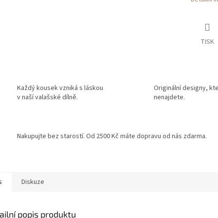
TISK
Každý kousek vzniká s láskou
Originální designy, kt
v naší valašské dílně.
nenajdete.
Nakupujte bez starostí. Od 2500 Kč máte dopravu od nás zdarma.
s
Diskuze
ailní popis produktu