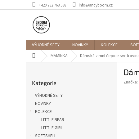
Přejít
+420 732 768 538
info@andyboom.cz
na
obsah
VÝHODNÉ SETY
NOVINKY
KOLEKCE
SOF
Domů
MAMINKA
Dámská zimní čepice svetrovin
P
Dám
o
Přeskočit
s
Značka:
Kategorie
kategorie
t
r
VÝHODNÉ SETY
a
NOVINKY
n
KOLEKCE
n
í
LITTLE BEAR
p
LITTLE GIRL
a
SOFTSHELL