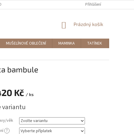
OBNÍCH ÚDAJŮ
MOJE OBJEDNÁVKA
Přihlášení
NÁKUPNÍ
Prázdný košík
KOŠÍK
MUŠELÍNOVÉ OBLEČENÍ
MAMINKA
TATÍNEK
DOPLŇKY
cca bambule
420 Kč
/ ks
e variantu
avy/věk
mní
?