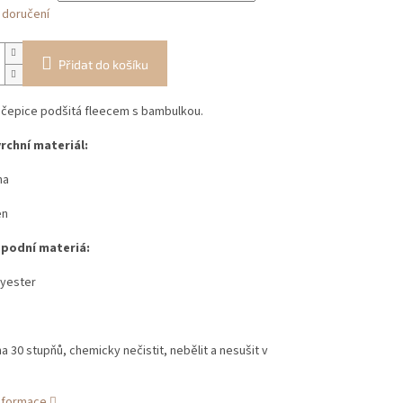
 doručení
Přidat do košíku
 čepice podšitá fleecem s bambulkou.
vrchní materiál:
na
en
spodní materiá:
yester
 30 stupňů, chemicky nečistit, nebělit a nesušit v
informace