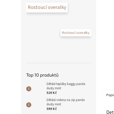
Rostoucí overalky
Rostoucí overalky
Top 10 produktů
Dětské tepláky baggy panda
dusty mint
529 Kč
Popi
Dětská mikina na zip panda
dusty mint
599 Kč
Det