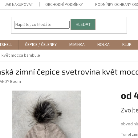
JAK NAKUPOVAT
OBCHODNÍ PODMÍNKY
PODMÍNKY OCHRANY OS
HLEDAT
TSHELL
ČEPICE / ČELENKY
MIMINKA
HOLKA
KLUK
a květ mocca bambule
ská zimní čepice svetrovina květ mo
ANDY Boom
od
Měrná
Zvolt
cena:
obvod hl
Tunel zi