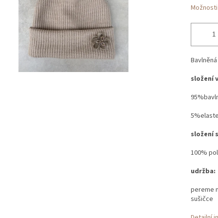
Možnosti
Bavlněná
složení 
95%bavl
5%elast
složení 
100% pol
udržba:
pereme na
sušičce
Detailní 