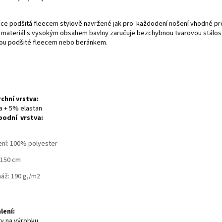
ce podšitá fleecem stylově navržené jak pro každodení nošení vhodné pro 
ateriál s vysokým obsahem bavlny zaručuje bezchybnou tvarovou stálost 
sou podšité fleecem nebo beránkem.
rchní vrstva:
 + 5% elastan
podní vrstva:
ení: 100% polyester
 150 cm
áž: 190 g,/m2
lení:
ty na výrobku