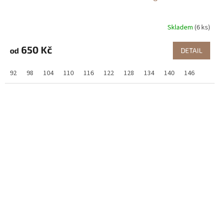
Skladem
(6 ks)
650 Kč
od
DETAIL
92
98
104
110
116
122
128
134
140
146