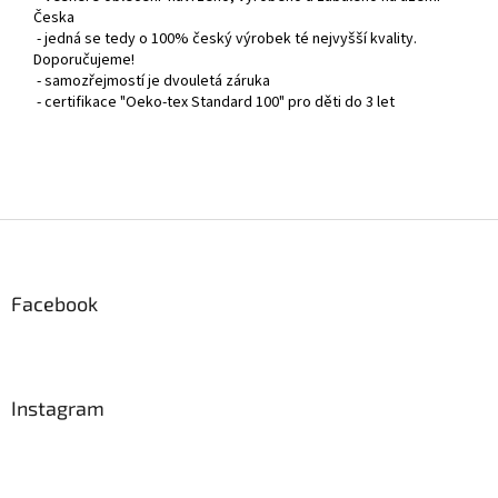
Česka
- jedná se tedy o 100% český výrobek té nejvyšší kvality.
Doporučujeme!
- samozřejmostí je dvouletá záruka
- certifikace "Oeko-tex Standard 100" pro děti do 3 let
Z
á
p
a
Facebook
t
í
Instagram