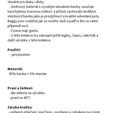
vhodné pro kluky i dívky.
- Směsový materiál s vysokým obsahem bavlny zaručuje
bezchybnou tvarovou stálost a přitom zachování skvělých
vlastností bavlny jako je prodyšnost a kvalitní odvedení potu.
Baggy jsou vzdušné jak se na léto sluší a patří a tím se velmi
příjemně nosí.
- V pase mají gumu .
- Z této kolekce lza zakoupit ještě legíny, čepici, nákrčník a
další výrobky z této kolekce.
Použití:
- jaro/podzim
Materiál:
95% bavlna + 5% elastan
Praní a žehlení:
- dle etikety na výrobku
- praní na 40°C
Záruka kvality:
- veškeré oblečení navrženo, vyrobeno a zabaleno na území