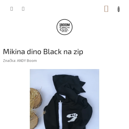
Přejít
NÁKUP
na
obsah
KOŠÍK
Mikina dino Black na zip
Značka:
ANDY Boom