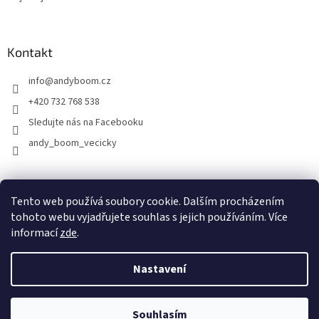
Kontakt
info
@
andyboom.cz
+420 732 768 538
Sledujte nás na Facebooku
andy_boom_vecicky
FACEBOOK
FACEBOOK - skupinka ANDY BOOM
INSTAGRAM
Tento web používá soubory cookie. Dalším procházením
tohoto webu vyjadřujete souhlas s jejich používáním. Více
informací
zde
.
Vytvořil Shoptet
Nastavení
Copyright 2026
ANDY Boom
. Všechna práva vyhrazena.
Upravit
Souhlasím
nastavení cookies