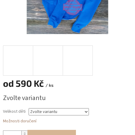
od
590 Kč
/ ks
Měrná
Zvolte variantu
cena:
Velikost děti
Možnosti doručení