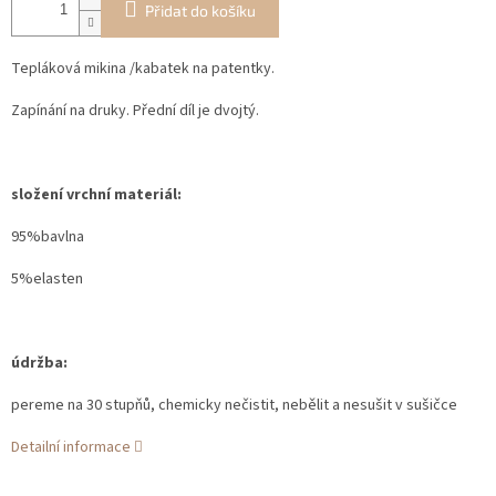
Přidat do košíku
Tepláková mikina /kabatek na patentky.
Zapínání na druky. Přední díl je dvojtý.
složení vrchní materiál:
95%bavlna
5%elasten
údržba:
pereme na 30 stupňů, chemicky nečistit, nebělit a nesušit v sušičce
Detailní informace