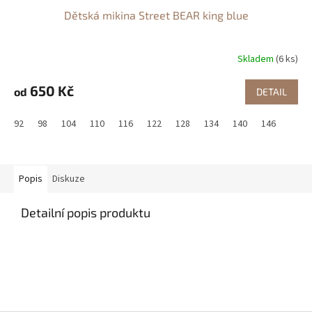
Dětská mikina Street BEAR king blue
Skladem
(6 ks)
650 Kč
od
DETAIL
92
98
104
110
116
122
128
134
140
146
Popis
Diskuze
Detailní popis produktu