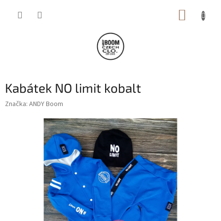
Přejít
NÁKUP
na
obsah
KOŠÍK
Kabátek NO limit kobalt
Značka:
ANDY Boom