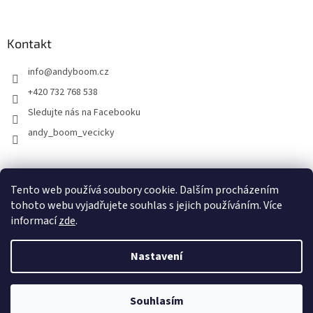
Kontakt
info
@
andyboom.cz
+420 732 768 538
Sledujte nás na Facebooku
andy_boom_vecicky
FACEBOOK
FACEBOOK - skupinka ANDY BOOM
INSTAGRAM
Tento web používá soubory cookie. Dalším procházením
tohoto webu vyjadřujete souhlas s jejich používáním. Více
informací
zde
.
Vytvořil Shoptet
Nastavení
Copyright 2026
ANDY Boom
. Všechna práva vyhrazena.
Upravit
Souhlasím
nastavení cookies
Doprava ZDARMA nad 2.500,-