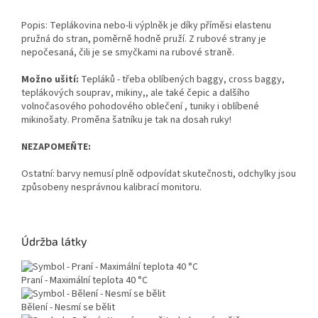
Popis: Teplákovina nebo-li výplněk je díky příměsi elastenu
pružná do stran, poměrně hodně pruží. Z rubové strany je
nepočesaná, čili je se smyčkami na rubové straně.
Možno ušití:
Tepláků - třeba oblíbených baggy, cross baggy,
teplákových souprav, mikiny,, ale také čepic a dalšího
volnočasového pohodového oblečení , tuniky i oblíbené
mikinošaty. Proměna šatníku je tak na dosah ruky!
NEZAPOMEŇTE:
Ostatní: barvy nemusí plně odpovídat skutečnosti, odchylky jsou
způsobeny nesprávnou kalibrací monitoru.
Údržba látky
Praní - Maximální teplota 40 °C
Bělení - Nesmí se bělit