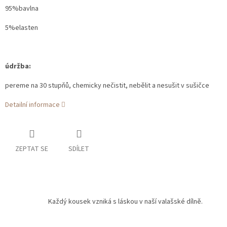
95%bavlna
5%elasten
údržba:
pereme na 30 stupňů, chemicky nečistit, nebělit a nesušit v sušičce
Detailní informace
ZEPTAT SE
SDÍLET
Každý kousek vzniká s láskou v naší valašské dílně.