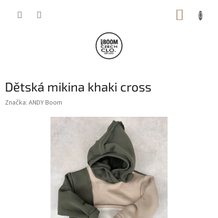
Přejít
NÁKUP
na
obsah
KOŠÍK
Dětská mikina khaki cross
Značka:
ANDY Boom