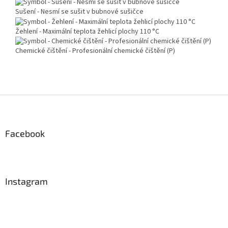
Sušení - Nesmí se sušit v bubnové sušičce
Žehlení - Maximální teplota žehlicí plochy 110 °C
Chemické čištění - Profesionální chemické čištění (P)
Z
á
p
a
Facebook
t
í
Instagram