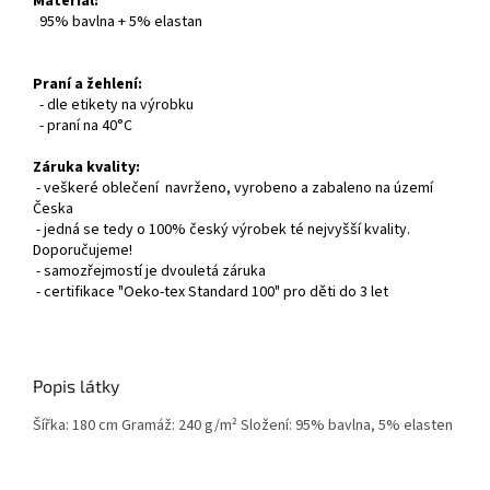
Materiál:
95% bavlna + 5% elastan
Praní a žehlení:
- dle etikety na výrobku
- praní na 40°C
Záruka kvality:
- veškeré oblečení navrženo, vyrobeno a zabaleno na území
Česka
- jedná se tedy o 100% český výrobek té nejvyšší kvality.
Doporučujeme!
- samozřejmostí je dvouletá záruka
- certifikace "Oeko-tex Standard 100" pro děti do 3 let
Popis látky
Šířka: 180 cm Gramáž: 240 g/m² Složení: 95% bavlna, 5% elasten