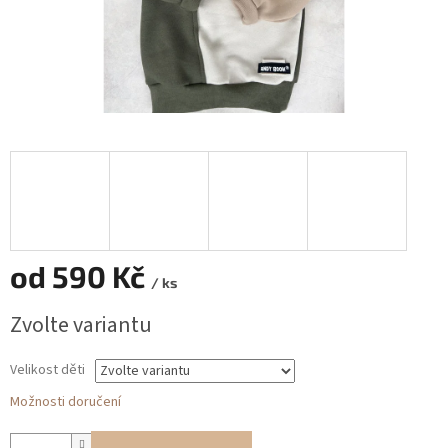
od
590 Kč
/ ks
Měrná
Zvolte variantu
cena:
Velikost děti
Možnosti doručení