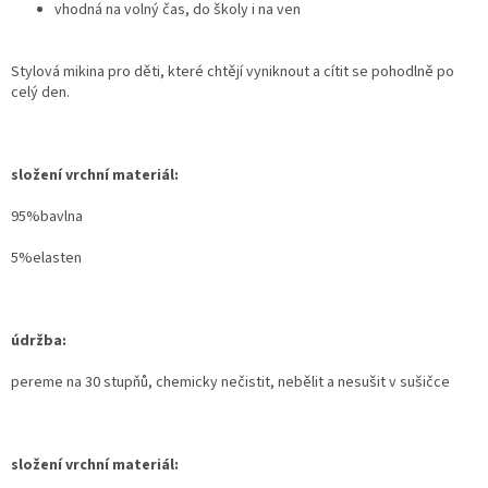
vhodná na volný čas, do školy i na ven
Stylová mikina pro děti, které chtějí vyniknout a cítit se pohodlně po
celý den.
složení vrchní materiál:
95%bavlna
5%elasten
údržba:
pereme na 30 stupňů, chemicky nečistit, nebělit a nesušit v sušičce
složení vrchní materiál: