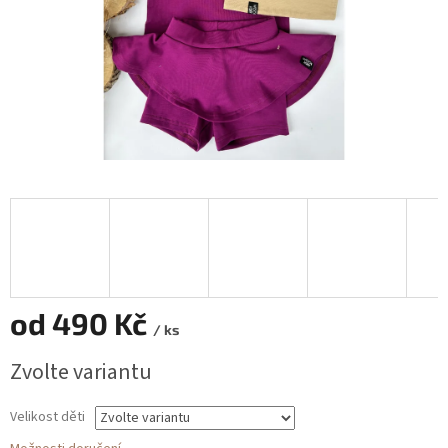
od
490 Kč
/ ks
Měrná
Zvolte variantu
cena:
Velikost děti