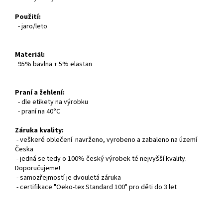
Použití:
- jaro/leto
Materiál:
95% bavlna + 5% elastan
Praní a žehlení:
- dle etikety na výrobku
- praní na 40°C
Záruka kvality:
- veškeré oblečení navrženo, vyrobeno a zabaleno na území
Česka
- jedná se tedy o 100% český výrobek té nejvyšší kvality.
Doporučujeme!
- samozřejmostí je dvouletá záruka
- certifikace "Oeko-tex Standard 100" pro děti do 3 let