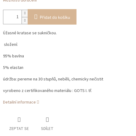
Možnosti doručení
Přidat do košíku
Úžasné kratase se sukničkou.
složení:
95% bavlna
5% elastan
údržba: pereme na 30 stupňů, neběli, chemicky nečistit
vyrobeno z certifikovaného materiálu : GOTS I. tř.
Detailní informace
ZEPTAT SE
SDÍLET