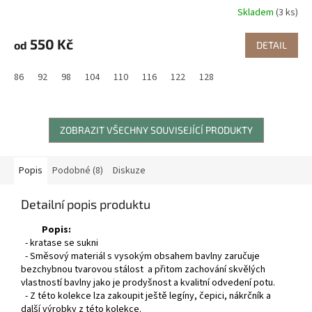
Skladem
(3 ks)
550 Kč
od
DETAIL
86
92
98
104
110
116
122
128
ZOBRAZIT VŠECHNY SOUVISEJÍCÍ PRODUKTY
Popis
Podobné (8)
Diskuze
Detailní popis produktu
Popis:
- kratase se sukni
- Směsový materiál s vysokým obsahem bavlny zaručuje
bezchybnou tvarovou stálost a přitom zachování skvělých
vlastností bavlny jako je prodyšnost a kvalitní odvedení potu.
- Z této kolekce lza zakoupit ještě legíny, čepici, nákrčník a
další výrobky z této kolekce.