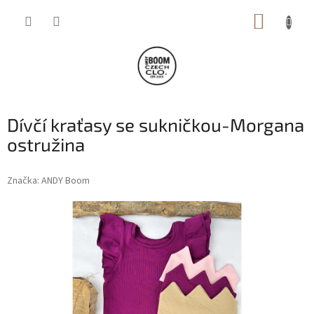
Přejít
NÁKUP
na
obsah
KOŠÍK
Dívčí kraťasy se sukničkou-Morgana
ostružina
Značka:
ANDY Boom