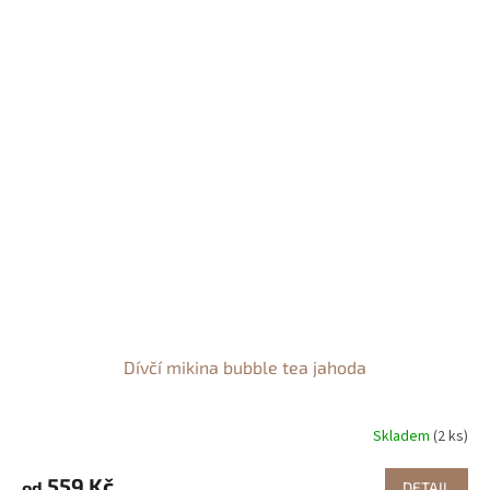
Dívčí mikina bubble tea jahoda
Skladem
(2 ks)
559 Kč
od
DETAIL