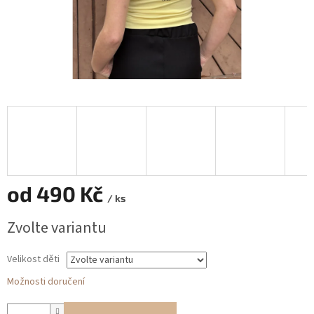
od
490 Kč
/ ks
Měrná
Zvolte variantu
cena:
Velikost děti
Možnosti doručení