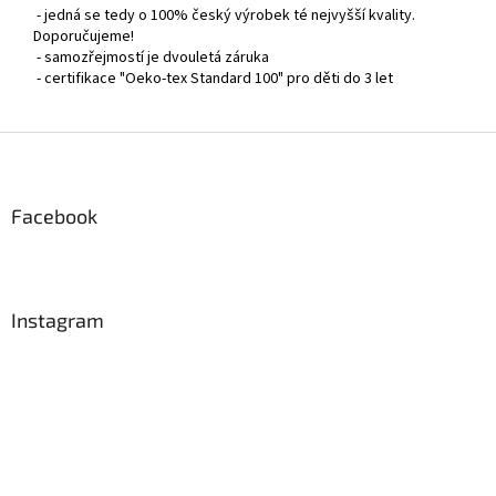
- jedná se tedy o 100% český výrobek té nejvyšší kvality.
Doporučujeme!
- samozřejmostí je dvouletá záruka
- certifikace "Oeko-tex Standard 100" pro děti do 3 let
Z
á
p
a
Facebook
t
í
Instagram