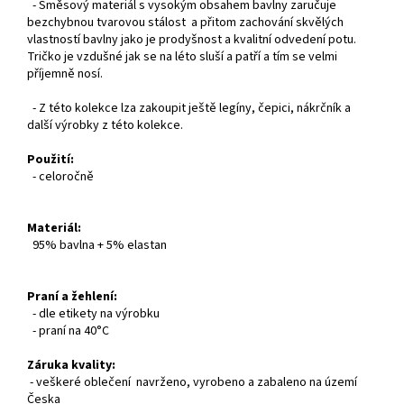
- Směsový materiál s vysokým obsahem bavlny zaručuje
bezchybnou tvarovou stálost a přitom zachování skvělých
vlastností bavlny jako je prodyšnost a kvalitní odvedení potu.
Tričko je vzdušné jak se na léto sluší a patří a tím se velmi
příjemně nosí.
- Z této kolekce lza zakoupit ještě legíny, čepici, nákrčník a
další výrobky z této kolekce.
Použití:
- celoročně
Materiál:
95% bavlna + 5% elastan
Praní a žehlení:
- dle etikety na výrobku
- praní na 40°C
Záruka kvality:
- veškeré oblečení navrženo, vyrobeno a zabaleno na území
Česka