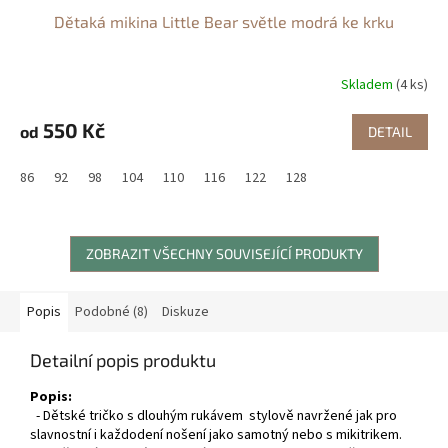
Dětaká mikina Little Bear světle modrá ke krku
Skladem
(4 ks)
550 Kč
od
DETAIL
86
92
98
104
110
116
122
128
ZOBRAZIT VŠECHNY SOUVISEJÍCÍ PRODUKTY
Popis
Podobné (8)
Diskuze
Detailní popis produktu
Popis:
- Dětské tričko s dlouhým rukávem stylově navržené jak pro
slavnostní i každodení nošení jako samotný nebo s mikitrikem.