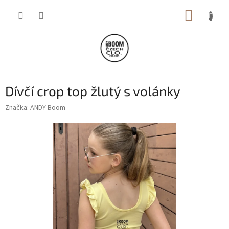
Přejít
NÁKUP
na
obsah
KOŠÍK
Dívčí crop top žlutý s volánky
Značka:
ANDY Boom