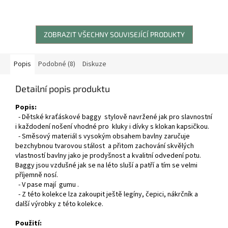
ZOBRAZIT VŠECHNY SOUVISEJÍCÍ PRODUKTY
Popis
Podobné (8)
Diskuze
Detailní popis produktu
Popis:
- Dětské kraťáskové baggy stylově navržené jak pro slavnostní
i každodení nošení vhodné pro kluky i dívky s klokan kapsičkou.
- Směsový materiál s vysokým obsahem bavlny zaručuje
bezchybnou tvarovou stálost a přitom zachování skvělých
vlastností bavlny jako je prodyšnost a kvalitní odvedení potu.
Baggy jsou vzdušné jak se na léto sluší a patří a tím se velmi
příjemně nosí.
- V pase mají gumu .
- Z této kolekce lza zakoupit ještě legíny, čepici, nákrčník a
další výrobky z této kolekce.
Použití: