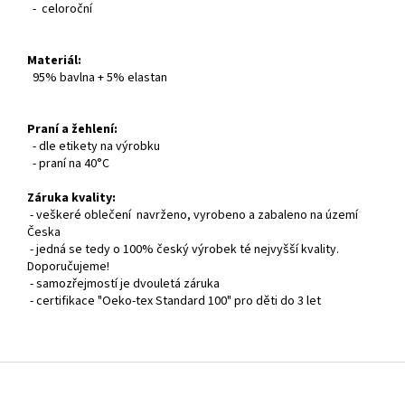
- celoroční
Materiál:
95% bavlna + 5% elastan
Praní a žehlení:
- dle etikety na výrobku
- praní na 40°C
Záruka kvality:
- veškeré oblečení navrženo, vyrobeno a zabaleno na území
Česka
- jedná se tedy o 100% český výrobek té nejvyšší kvality.
Doporučujeme!
- samozřejmostí je dvouletá záruka
- certifikace "Oeko-tex Standard 100" pro děti do 3 let
Z
á