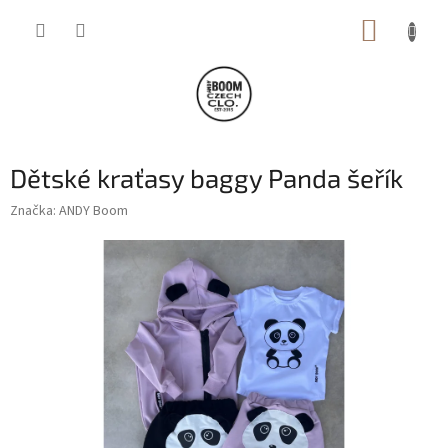
Přejít
NÁKUP
na
obsah
KOŠÍK
Dětské kraťasy baggy Panda šeřík
Značka:
ANDY Boom