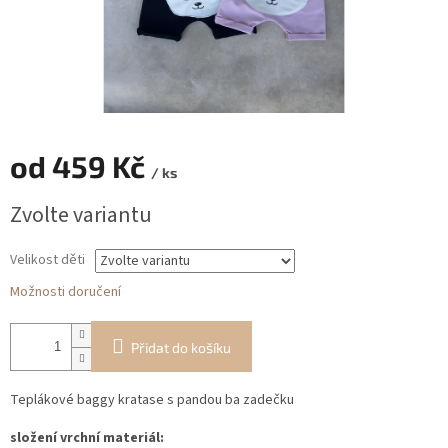
od
459 Kč
/ ks
Měrná
Zvolte variantu
cena:
Velikost děti
Možnosti doručení
Přidat do košíku
Teplákové baggy kratase s pandou ba zadečku
složení vrchní materiál: