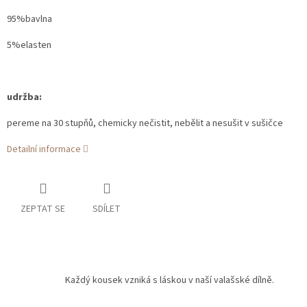
95%bavlna
5%elasten
udržba:
pereme na 30 stupňů, chemicky nečistit, nebělit a nesušit v sušičce
Detailní informace
ZEPTAT SE
SDÍLET
Každý kousek vzniká s láskou v naší valašské dílně.