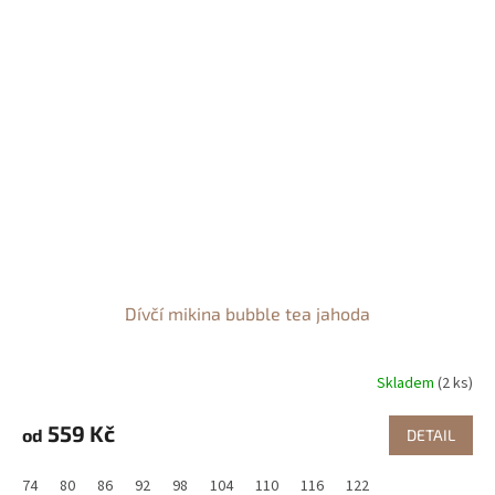
Dívčí mikina bubble tea jahoda
Skladem
(2 ks)
559 Kč
od
DETAIL
74
80
86
92
98
104
110
116
122