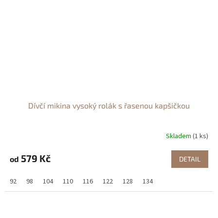
Dívčí mikina vysoký rolák s řasenou kapšičkou
Skladem
(1 ks)
579 Kč
od
DETAIL
92
98
104
110
116
122
128
134