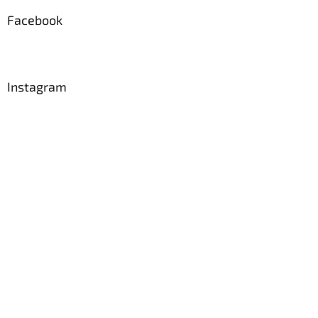
p
a
Facebook
t
í
Instagram