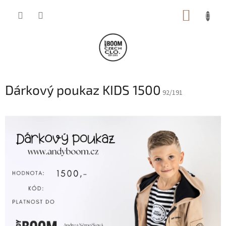
Přejít
NÁKUP
na
obsah
KOŠÍK
Dárkový poukaz KIDS 1500
92/191