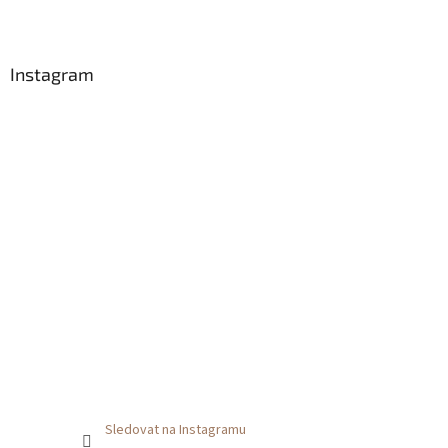
t
í
Instagram
Sledovat na Instagramu