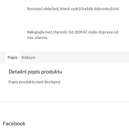
Rostoucí oblečení, které vydrží každé dobrodružství.
Nakupujte bez starostí. Od 2500 Kč máte dopravu od
nás zdarma.
Popis
Diskuze
Detailní popis produktu
Popis produktu není dostupný
Z
á
p
a
Facebook