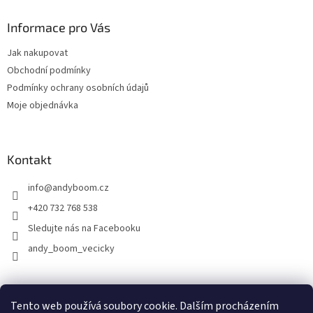
Informace pro Vás
Jak nakupovat
Obchodní podmínky
Podmínky ochrany osobních údajů
Moje objednávka
Kontakt
info
@
andyboom.cz
+420 732 768 538
Sledujte nás na Facebooku
andy_boom_vecicky
FACEBOOK
FACEBOOK - skupinka ANDY BOOM
INSTAGRAM
Tento web používá soubory cookie. Dalším procházením