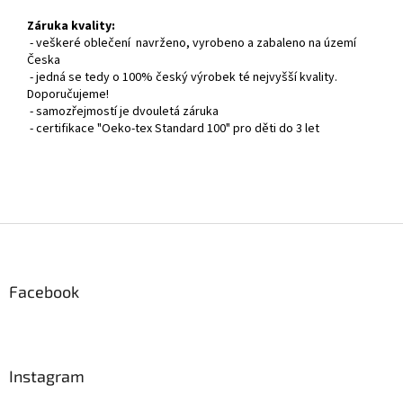
Záruka kvality:
- veškeré oblečení navrženo, vyrobeno a zabaleno na území
Česka
- jedná se tedy o 100% český výrobek té nejvyšší kvality.
Doporučujeme!
- samozřejmostí je dvouletá záruka
- certifikace "Oeko-tex Standard 100" pro děti do 3 let
Z
á
p
a
Facebook
t
í
Instagram