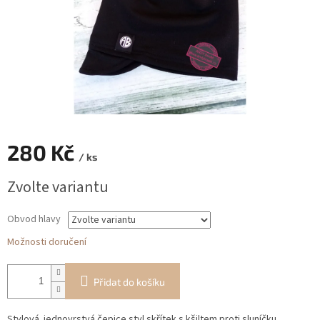
280 Kč
/ ks
Měrná
Zvolte variantu
cena:
Obvod hlavy
Možnosti doručení
Přidat do košíku
Stylová jednovrstvá čepice styl skřítek s kšiltem proti sluníčku.