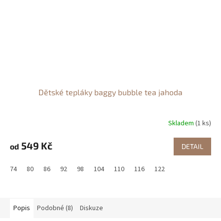
Dětské tepláky baggy bubble tea jahoda
Skladem
(1 ks)
549 Kč
od
DETAIL
74
80
86
92
98
104
110
116
122
Popis
Podobné (8)
Diskuze