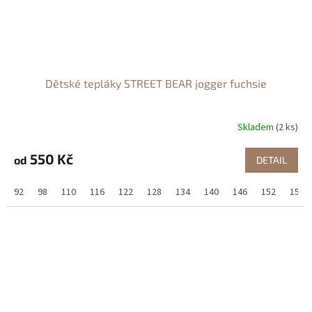
Dětské tepláky STREET BEAR jogger fuchsie
Skladem
(2 ks)
550 Kč
od
DETAIL
92
98
110
116
122
128
134
140
146
152
158