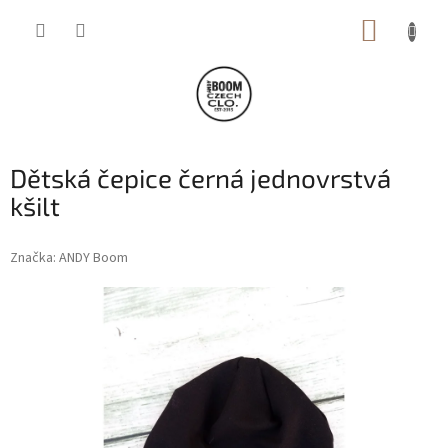
Přejít
NÁKUP
na
obsah
KOŠÍK
Dětská čepice černá jednovrstvá
kšilt
Značka:
ANDY Boom