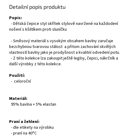
Detailní popis produktu
Popis:
- Dětská čepice styl skřítek stylově navržené na každodení
nošení s kšiltíkem proti sluníčku
- Směsový materiál s vysokým obsahem bavlny zaručuje
bezchybnou tvarovou stálost a přitom zachování skvělých
vlastností bavlny jako je prodyšnost a kvalitní odvedení potu.
- Z této kolekce lza zakoupit ještě legíny, čepici, nákrčník a
další výrobky z této kolekce.
Použití:
- celoroční
Materiál:
95% bavlna + 5% elastan
Praní a žehlení:
- dle etikety na výrobku
- praní na 40°C