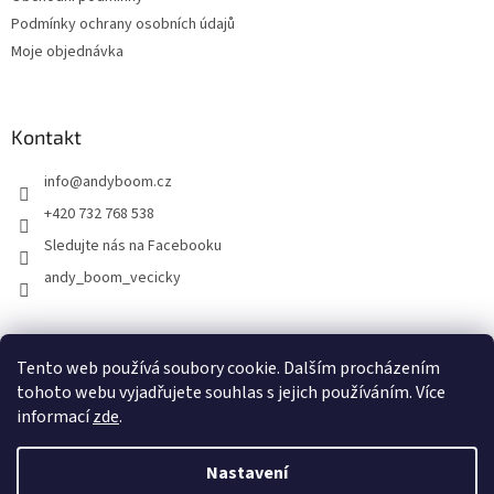
Podmínky ochrany osobních údajů
Moje objednávka
Kontakt
info
@
andyboom.cz
+420 732 768 538
Sledujte nás na Facebooku
andy_boom_vecicky
FACEBOOK
FACEBOOK - skupinka ANDY BOOM
INSTAGRAM
Tento web používá soubory cookie. Dalším procházením
tohoto webu vyjadřujete souhlas s jejich používáním. Více
informací
zde
.
Vytvořil Shoptet
Nastavení