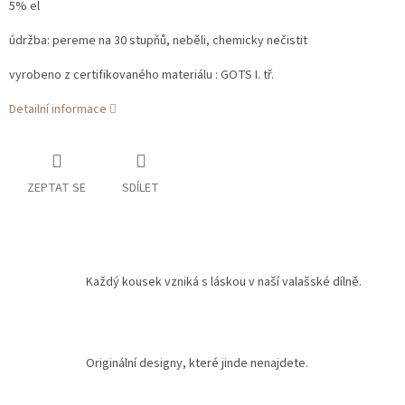
5% el
údržba: pereme na 30 stupňů, neběli, chemicky nečistit
vyrobeno z certifikovaného materiálu : GOTS I. tř.
Detailní informace
ZEPTAT SE
SDÍLET
Každý kousek vzniká s láskou v naší valašské dílně.
Originální designy, které jinde nenajdete.