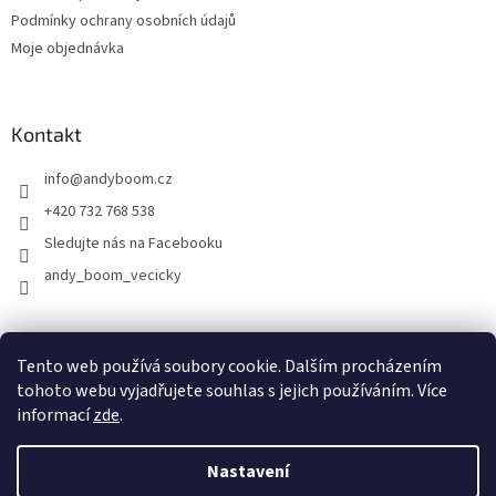
Podmínky ochrany osobních údajů
Moje objednávka
Kontakt
info
@
andyboom.cz
+420 732 768 538
Sledujte nás na Facebooku
andy_boom_vecicky
FACEBOOK
FACEBOOK - skupinka ANDY BOOM
INSTAGRAM
Tento web používá soubory cookie. Dalším procházením
tohoto webu vyjadřujete souhlas s jejich používáním. Více
informací
zde
.
Vytvořil Shoptet
Nastavení