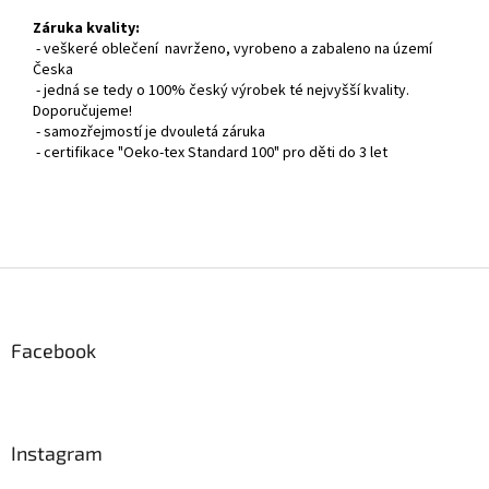
Záruka kvality:
- veškeré oblečení navrženo, vyrobeno a zabaleno na území
Česka
- jedná se tedy o 100% český výrobek té nejvyšší kvality.
Doporučujeme!
- samozřejmostí je dvouletá záruka
- certifikace "Oeko-tex Standard 100" pro děti do 3 let
Z
á
p
a
Facebook
t
í
Instagram