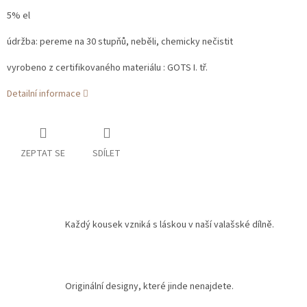
5% el
údržba: pereme na 30 stupňů, neběli, chemicky nečistit
vyrobeno z certifikovaného materiálu : GOTS I. tř.
Detailní informace
ZEPTAT SE
SDÍLET
Každý kousek vzniká s láskou v naší valašské dílně.
Originální designy, které jinde nenajdete.