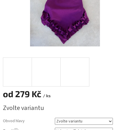
od
279 Kč
/ ks
Měrná
Zvolte variantu
cena:
Obvod hlavy