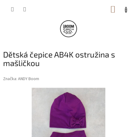
Přejít
NÁKUP
na
obsah
KOŠÍK
Dětská čepice AB4K ostružina s
mašličkou
Značka:
ANDY Boom