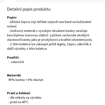
Detailní popis produktu
Popis:
- Dětská čepice styl skřítek stylově navržené na každodení
nošení.
- Směsový materiál s vysokým obsahem bavlny zaručuje
bezchybnou tvarovou stálost a přitom zachování skvělých
vlastností bavlny jako je prodyšnost a kvalitní odvedení potu.
- Z této kolekce lza zakoupit ještě legíny, čepici, nákrčník a
další výrobky z této kolekce.
Použití:
- celoroční
Materiál:
95% bavlna + 5% elastan
Praní a žehlení:
- dle etikety na výrobku
- praní na 40°C