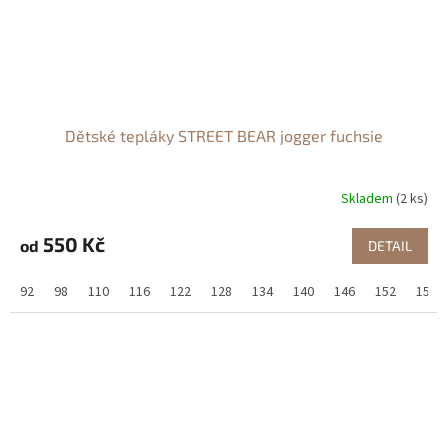
Dětské tepláky STREET BEAR jogger fuchsie
Skladem
(2 ks)
550 Kč
od
DETAIL
92
98
110
116
122
128
134
140
146
152
158