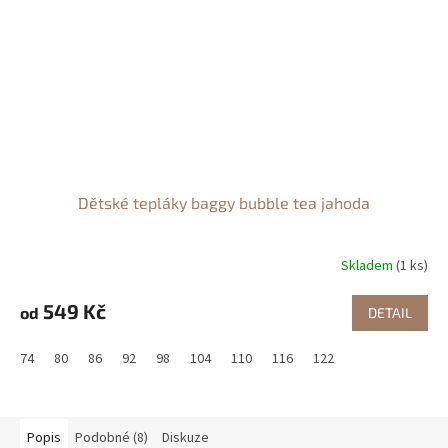
Dětské tepláky baggy bubble tea jahoda
Skladem
(1 ks)
549 Kč
od
DETAIL
74
80
86
92
98
104
110
116
122
Popis
Podobné (8)
Diskuze