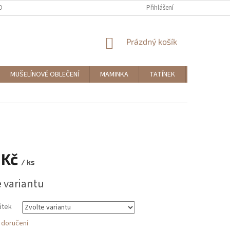
OBNÍCH ÚDAJŮ
MOJE OBJEDNÁVKA
Přihlášení
NÁKUPNÍ
Prázdný košík
KOŠÍK
MUŠELÍNOVÉ OBLEČENÍ
MAMINKA
TATÍNEK
DOPLŇKY
 Kč
/ ks
e variantu
átek
 doručení