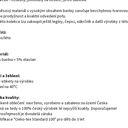
eček - vzdušný, pohodlny na nošení , proti sluníčku
ěsový materiál s vysokým obsahem bavlny zaručuje bezchybnou tvarovou st
je prodyšnost a kvalitní odvedení potu.
éto kolekce lza zakoupit ještě legíny, čepici, nákrčník a další výrobky z tét
ití:
ro/léto
riál:
bavlna + 5% elastan
í a žehlení:
e etikety na výrobku
aní na 40°C
ka kvality:
škeré oblečení navrženo, vyrobeno a zabaleno na území Česka
dná se tedy o 100% český výrobek té nejvyšší kvality. Doporučujeme!
mozřejmostí je dvouletá záruka
tifikace "Oeko-tex Standard 100" pro děti do 3 let