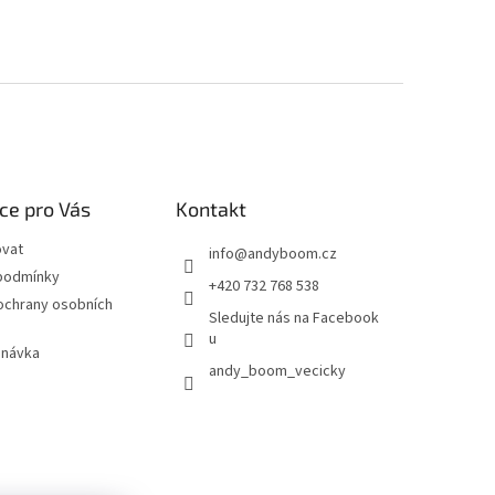
ce pro Vás
Kontakt
ovat
info
@
andyboom.cz
podmínky
+420 732 768 538
ochrany osobních
Sledujte nás na Facebook
u
dnávka
andy_boom_vecicky