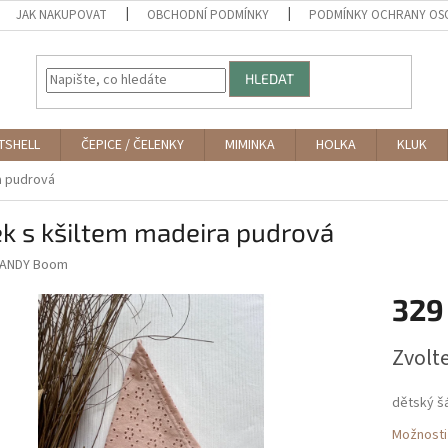
JAK NAKUPOVAT
OBCHODNÍ PODMÍNKY
PODMÍNKY OCHRANY OS
HLEDAT
TSHELL
ČEPICE / ČELENKY
MIMINKA
HOLKA
KLUK
a pudrová
k s kšiltem madeira pudrová
ANDY Boom
329
Měrná
Zvolt
cena:
dětský š
Možnosti