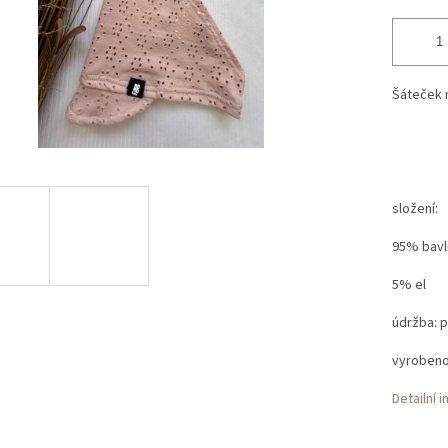
Šáteček n
složení:
95% bavl
5% el
údržba: p
vyrobeno 
Detailní 