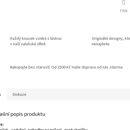
TISK
Každý kousek vzniká s láskou
Originální designy, kt
v naší valašské dílně.
nenajdete.
Nakupujte bez starostí. Od 2500 Kč máte dopravu od nás zdarma.
s
Diskuze
ailní popis produktu
s: