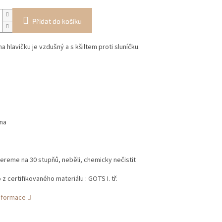
Přidat do košíku
a hlavičku je vzdušný a s kšiltem proti sluníčku.
na
ereme na 30 stupňů, neběli, chemicky nečistit
z certifikovaného materiálu : GOTS I. tř.
informace