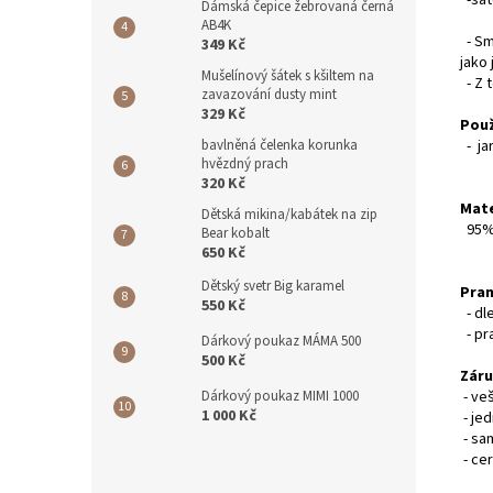
-šát
Dámská čepice žebrovaná černá
AB4K
- Sm
349 Kč
jako 
Mušelínový šátek s kšiltem na
- Z t
zavazování dusty mint
329 Kč
Použ
bavlněná čelenka korunka
- ja
hvězdný prach
320 Kč
Mate
Dětská mikina/kabátek na zip
95% 
Bear kobalt
650 Kč
Dětský svetr Big karamel
Pran
550 Kč
- dl
- pr
Dárkový poukaz MÁMA 500
500 Kč
Záru
Dárkový poukaz MIMI 1000
- ve
1 000 Kč
- je
- sa
- cer