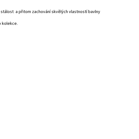
álost a přitom zachování skvělých vlastností bavlny
o kolekce.