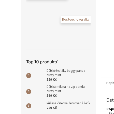
Rostoucí overalky
Top 10 produktů
Dětské tepláky baggy panda
dusty mint
529 Kč
Popi
Dětská mikina na zip panda
dusty mint
599 Kč
Det
křížená čelenka žebrovaná šeřík
220 Kč
Popi