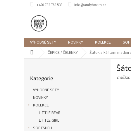
Přejít
+420 732 768 538
info@andyboom.cz
na
obsah
VÝHODNÉ SETY
NOVINKY
KOLEKCE
SOF
Domů
ČEPICE / ČELENKY
Šátek s kšiltem madeir
P
Šáte
o
Přeskočit
s
Značka:
Kategorie
kategorie
t
r
VÝHODNÉ SETY
a
NOVINKY
n
KOLEKCE
n
í
LITTLE BEAR
p
LITTLE GIRL
a
SOFTSHELL