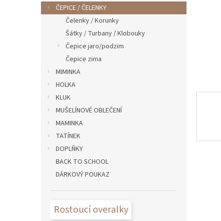
n
ČEPICE / ČELENKY
e
Čelenky / Korunky
l
Šátky / Turbany / Klobouky
Čepice jaro/podzim
Čepice zima
MIMINKA
HOLKA
KLUK
MUŠELÍNOVÉ OBLEČENÍ
MAMINKA
TATÍNEK
DOPLŇKY
BACK TO SCHOOL
DÁRKOVÝ POUKAZ
Rostoucí overalky