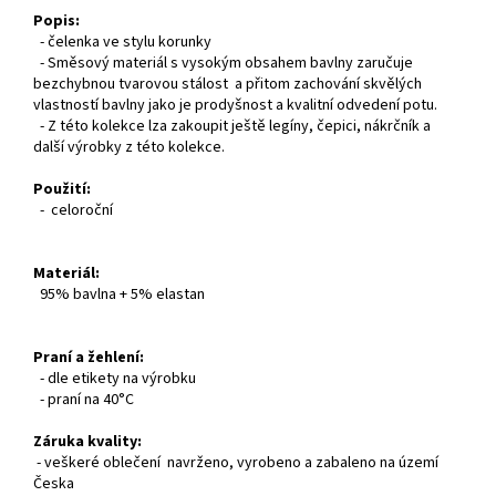
Popis:
- čelenka ve stylu korunky
- Směsový materiál s vysokým obsahem bavlny zaručuje
bezchybnou tvarovou stálost a přitom zachování skvělých
vlastností bavlny jako je prodyšnost a kvalitní odvedení potu.
- Z této kolekce lza zakoupit ještě legíny, čepici, nákrčník a
další výrobky z této kolekce.
Použití:
- celoroční
Materiál:
95% bavlna + 5% elastan
Praní a žehlení:
- dle etikety na výrobku
- praní na 40°C
Záruka kvality:
- veškeré oblečení navrženo, vyrobeno a zabaleno na území
Česka