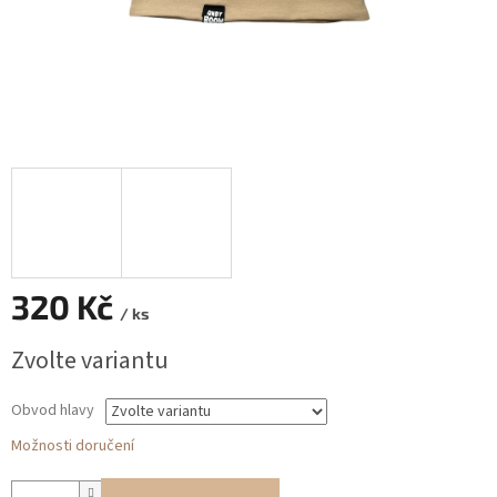
320 Kč
/ ks
Měrná
Zvolte variantu
cena:
Obvod hlavy
Možnosti doručení