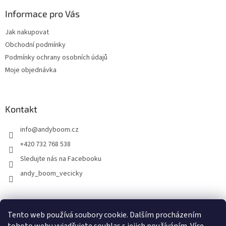
Informace pro Vás
Jak nakupovat
Obchodní podmínky
Podmínky ochrany osobních údajů
Moje objednávka
Kontakt
info
@
andyboom.cz
+420 732 768 538
Sledujte nás na Facebooku
andy_boom_vecicky
FACEBOOK
FACEBOOK - skupinka ANDY BOOM
INSTAGRAM
Tento web používá soubory cookie. Dalším procházením