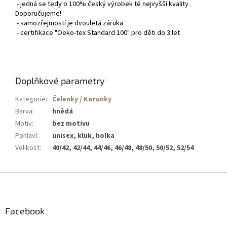
- jedná se tedy o 100% český výrobek té nejvyšší kvality.
Doporučujeme!
- samozřejmostí je dvouletá záruka
- certifikace "Oeko-tex Standard 100" pro děti do 3 let
Doplňkové parametry
Kategorie
:
Čelenky / Korunky
Barva
:
hnědá
Motiv
:
bez motivu
Pohlaví
:
unisex, kluk, holka
Velikost
:
40/42, 42/44, 44/46, 46/48, 48/50, 50/52, 52/54
Z
á
p
a
Facebook
t