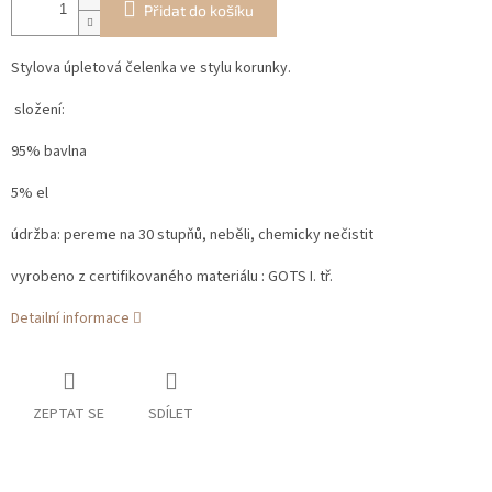
Přidat do košíku
Stylova úpletová čelenka ve stylu korunky.
složení:
95% bavlna
5% el
údržba: pereme na 30 stupňů, neběli, chemicky nečistit
vyrobeno z certifikovaného materiálu : GOTS I. tř.
Detailní informace
ZEPTAT SE
SDÍLET