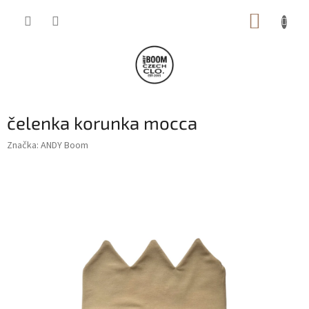
Přejít
NÁKUP
na
obsah
KOŠÍK
čelenka korunka mocca
Značka:
ANDY Boom