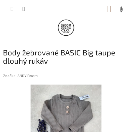
Přejít
NÁKUP
na
obsah
KOŠÍK
Body žebrované BASIC Big taupe
dlouhý rukáv
Značka:
ANDY Boom