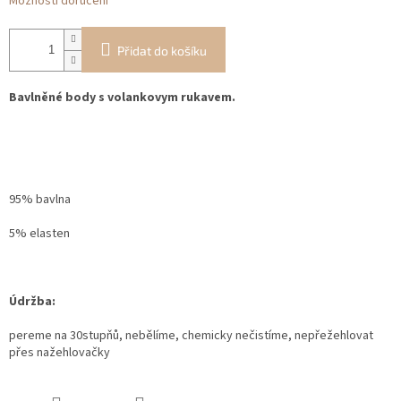
Možnosti doručení
Přidat do košíku
Bavlněné body s volankovym rukavem
.
95% bavlna
5% elasten
Údržba:
pereme na 30stupňů, nebělíme, chemicky nečistíme, nepřežehlovat
přes nažehlovačky