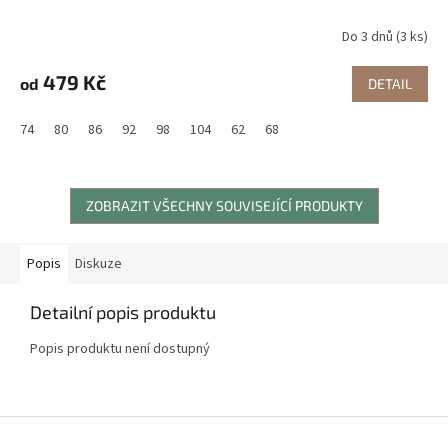
Do 3 dnů
(3 ks)
479 Kč
od
DETAIL
74
80
86
92
98
104
62
68
ZOBRAZIT VŠECHNY SOUVISEJÍCÍ PRODUKTY
Popis
Diskuze
Detailní popis produktu
Popis produktu není dostupný
Z