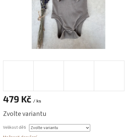
479 Kč
/ ks
Měrná
Zvolte variantu
cena:
Velikost děti