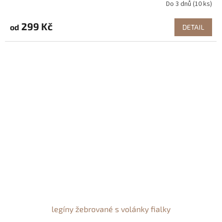
Do 3 dnů
(10 ks)
299 Kč
od
DETAIL
legíny žebrované s volánky fialky