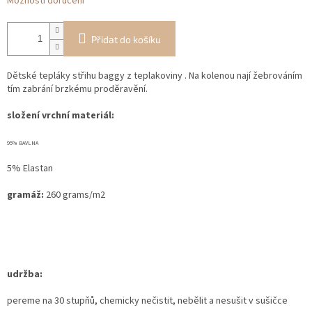
Možnosti doručení
Přidat do košíku
Dětské tepláky střihu baggy z teplakoviny . Na kolenou nají žebrováním
tím zabrání brzkému proděravění.
složení vrchní materiál:
95% BAVLNA
5% Elastan
gramáž:
260 grams/m2
udržba:
pereme na 30 stupňů, chemicky nečistit, nebělit a nesušit v sušičce