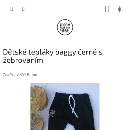
Přejít
NÁKUP
na
obsah
KOŠÍK
Dětské tepláky baggy černé s
žebrovaním
Značka:
ANDY Boom