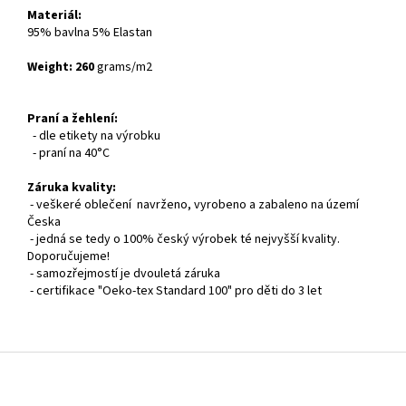
Materiál:
95% bavlna 5% Elastan
Weight: 260
grams/m2
Praní a žehlení:
- dle etikety na výrobku
- praní na 40°C
Záruka kvality:
- veškeré oblečení navrženo, vyrobeno a zabaleno na území
Česka
- jedná se tedy o 100% český výrobek té nejvyšší kvality.
Doporučujeme!
- samozřejmostí je dvouletá záruka
- certifikace "Oeko-tex Standard 100" pro děti do 3 let
Z
á
p