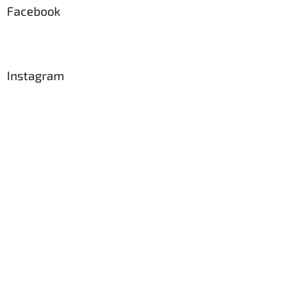
a
Facebook
t
í
Instagram