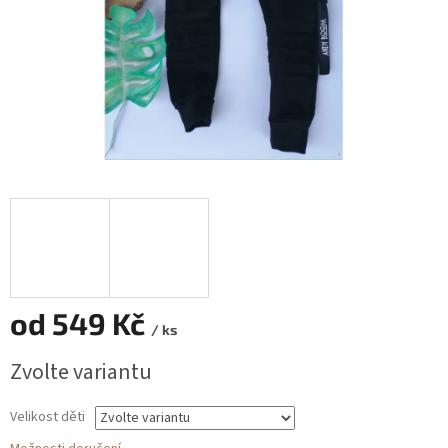
od
549 Kč
/ ks
Měrná
Zvolte variantu
cena:
Velikost děti