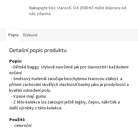
Nakupujte bez starostí. Od 2500 Kč máte dopravu od
nás zdarma.
Popis
Diskuze
Detailní popis produktu
Popis:
- Dětské baggy stylově navržené jak pro slavnostní i každodení
nošení.
- Směsový materiál zaručuje bezchybnou tvarovou stálost a
přitom zachování skvělých vlastností bavlny jako je prodyšnost a
kvalitní odvedení potu.
- V pase mají gumu .
- Z této kolekce lza zakoupit ještě legíny, čepici, nákrčník a
další výrobky z této kolekce.
Použití:
- celoroční